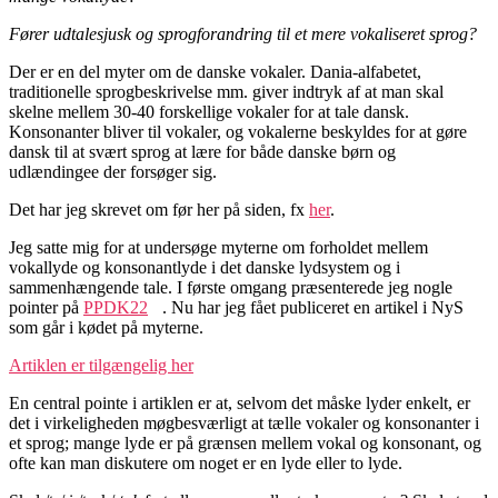
Fører udtalesjusk og sprogforandring til et mere vokaliseret sprog?
Der er en del myter om de danske vokaler. Dania-alfabetet,
traditionelle sprogbeskrivelse mm. giver indtryk af at man skal
skelne mellem 30-40 forskellige vokaler for at tale dansk.
Konsonanter bliver til vokaler, og vokalerne beskyldes for at gøre
dansk til at svært sprog at lære for både danske børn og
udlændingee der forsøger sig.
Det har jeg skrevet om før her på siden, fx
her
.
Jeg satte mig for at undersøge myterne om forholdet mellem
vokallyde og konsonantlyde i det danske lydsystem og i
sammenhængende tale. I første omgang præsenterede jeg nogle
pointer på
PPDK22
. Nu har jeg fået publiceret en artikel i NyS
som går i kødet på myterne.
Artiklen er tilgængelig her
En central pointe i artiklen er at, selvom det måske lyder enkelt, er
det i virkeligheden møgbesværligt at tælle vokaler og konsonanter i
et sprog; mange lyde er på grænsen mellem vokal og konsonant, og
ofte kan man diskutere om noget er en lyde eller to lyde.