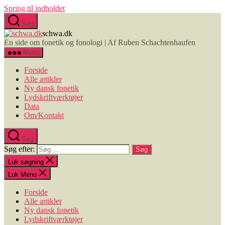
Spring til indholdet
Søg
schwa.dk
En side om fonetik og fonologi | Af Ruben Schachtenhaufen
Menu
Forside
Alle artikler
Ny dansk fonetik
Lydskriftværktøjer
Data
Om/Kontakt
Søg
Søg efter:
Luk søgning
Luk Menu
Forside
Alle artikler
Ny dansk fonetik
Lydskriftværktøjer