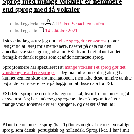
Sprog med mange vokaler er nemmere
end sprog med få vokaler
Indlægsforfatter
Af
Ruben Schachtenhaufen
Indlægsdato
14. oktober 2021
I sidste indlæg skrev jeg om
hvilke sprog der er sværest
(tager
længst tid at lære) for amerikanere, baseret på data fra den
amerikanske statslige organisation FSI, hvoraf det blandt andet
fremgik at dansk regnes som et af de nemmeste sprog.
Sprogforskere har spekuleret i at
mange vokaler i et sprog gør det
vanskeligere at lære sproget
. Jeg må indrømme at jeg aldrig har
kunnet gennemskue argumentationen, men ikke desto mindre tænkte
jeg at det ville være teste på baggrund af disse data fra FSI.
FSI deler sprogene op i fire kategorier, 1-4, hvor 1 er nemmest og 4
er sværest. Jeg har undersøgt sprogene i hver kategori for hvor
mange vokalfonemer der er i sprogene, og det ser sådan ud:
Blandt de nemmeste sprog (kat. 1) findes nogle af de mest vokalrige
sprog, som dansk, portugisisk og hollandsk. Sprog i kat. 1 har i snit