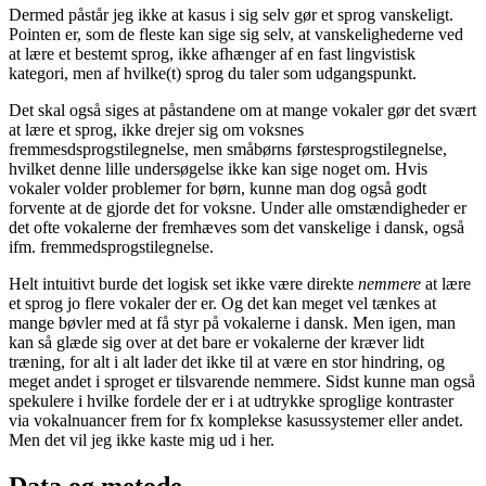
Dermed påstår jeg ikke at kasus i sig selv gør et sprog vanskeligt.
Pointen er, som de fleste kan sige sig selv, at vanskelighederne ved
at lære et bestemt sprog, ikke afhænger af en fast lingvistisk
kategori, men af hvilke(t) sprog du taler som udgangspunkt.
Det skal også siges at påstandene om at mange vokaler gør det svært
at lære et sprog, ikke drejer sig om voksnes
fremmesdsprogstilegnelse, men småbørns førstesprogstilegnelse,
hvilket denne lille undersøgelse ikke kan sige noget om. Hvis
vokaler volder problemer for børn, kunne man dog også godt
forvente at de gjorde det for voksne. Under alle omstændigheder er
det ofte vokalerne der fremhæves som det vanskelige i dansk, også
ifm. fremmedsprogstilegnelse.
Helt intuitivt burde det logisk set ikke være direkte
nemmere
at lære
et sprog jo flere vokaler der er. Og det kan meget vel tænkes at
mange bøvler med at få styr på vokalerne i dansk. Men igen, man
kan så glæde sig over at det bare er vokalerne der kræver lidt
træning, for alt i alt lader det ikke til at være en stor hindring, og
meget andet i sproget er tilsvarende nemmere. Sidst kunne man også
spekulere i hvilke fordele der er i at udtrykke sproglige kontraster
via vokalnuancer frem for fx komplekse kasussystemer eller andet.
Men det vil jeg ikke kaste mig ud i her.