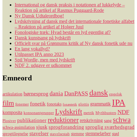
International og dansk praksis i notationen af lukkelyde –
Reaktion på artikel af Rasmus Puggaard-Rode
Ny Dansk Udtaleordbog!
Lydskrivning af dansk med det internationale fonetiske alfabet
– Reaktion på artikel af Holger Juul
Fonologiske træk: Hvad består en lyd egentlig af?
Dansk kunstsang på lydskrift
Officielt svar på Grønnums kritik af Ny dansk fonetik ude nu
En lang vokallyd?
Utilpasset IPA anno 2023
Spil Wordle, men med lydskrift
NDF 2. udgave er udkommet
Emneord
dansk
dania
DanPASS
børnesprog
artikulation
engelsk
IPA
film
fonetik
grammatik
fonotaks
fonemer
glottis
fonæstetik
Lydskrift
NDF
komposita
konsonantgrupper
metrik
Mythbusters
reduktioner
schwa
publikationer
retskrivning
sang
Plosiver
sjusk
sprogforandring
sproglig sværhedsgrad
schwa-assimilation
stavelser
stemmelæber
sprogtilegnelse
stemme
stød
stavelsestab