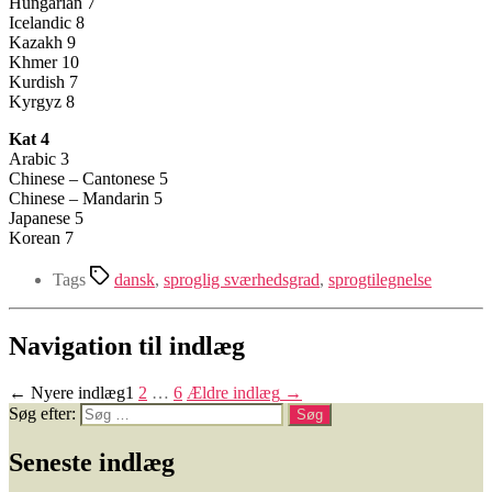
Hungarian 7
Icelandic 8
Kazakh 9
Khmer 10
Kurdish 7
Kyrgyz 8
Kat 4
Arabic 3
Chinese – Cantonese 5
Chinese – Mandarin 5
Japanese 5
Korean 7
Tags
dansk
,
sproglig sværhedsgrad
,
sprogtilegnelse
Navigation til indlæg
←
Nyere
indlæg
1
2
…
6
Ældre
indlæg
→
Søg efter:
Seneste indlæg