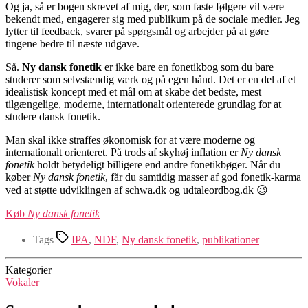
Og ja, så er bogen skrevet af mig, der, som faste følgere vil være
bekendt med, engagerer sig med publikum på de sociale medier. Jeg
lytter til feedback, svarer på spørgsmål og arbejder på at gøre
tingene bedre til næste udgave.
Så.
Ny dansk fonetik
er ikke bare en fonetikbog som du bare
studerer som selvstændig værk og på egen hånd. Det er en del af et
idealistisk koncept med et mål om at skabe det bedste, mest
tilgængelige, moderne, internationalt orienterede grundlag for at
studere dansk fonetik.
Man skal ikke straffes økonomisk for at være moderne og
internationalt orienteret. På trods af skyhøj inflation er
Ny dansk
fonetik
holdt betydeligt billigere end andre fonetikbøger. Når du
køber
Ny dansk fonetik
, får du samtidig masser af god fonetik-karma
ved at støtte udviklingen af schwa.dk og udtaleordbog.dk 😉
Køb
Ny dansk fonetik
Tags
IPA
,
NDF
,
Ny dansk fonetik
,
publikationer
Kategorier
Vokaler