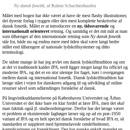
Ny dansk fonetik
, af Ruben Schachtenhaufen
Målet med bogen har
ikke
været at have de mest flashy illustrationer,
det dyreste forlag i ryggen eller den mest komplette beskrivelse af
dansk fonetik. Målet er at introducere en
ny, tidssvarende
og
internationalt orienteret
retning. Og samtidig er det mit mål at man
som tilhænger af den internationale retning som
Ny dansk fonetik
står for, både nu og endnu mere med tiden skal være langt bedre
stillet end tilhængere af nationale lydskriftsystemer og ditto
terminologi.
De sidste mange år har jeg ævlet om dansk lydskrifttradition og om
at det vi traditionelt kalder
IPA
, reelt ligger meget langt fra officiel og
moderne IPA, og det er en stor ulempe for faget, især i overgangen
mellem dansk og international fonetik. Dansk lydskrifttradition har
længe stået i vejen for danskeres adgang til og udvikling af online
resurser såvel som udlændinges forståelse af dansk.
På lingvistikuddannelserne på Københavns Universitet og Århus
Universitet er det ikke bare en klar fordel at lære IPA, men det
skal
man faktisk også jf. studieordningerne. Derfor har det længe været
et problem at eksisterende fagbøger læner sig op ad en præ-1950
variant af IPA og en helt speciel dansk forståelse af hvad IPA er, så
standarden er suppleret med hjemmelavede omdefinitioner,
kompliceringer og forenklinger. Der har ganske enkelt manglet en