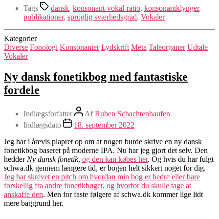
Tags
dansk
,
konsonant-vokal-ratio
,
konsonantklynger
,
publikationer
,
sproglig sværhedsgrad
,
Vokaler
Kategorier
Diverse
Fonologi
Konsonanter
Lydskrift
Meta
Taleorganer
Udtale
Vokaler
Ny dansk fonetikbog med fantastiske
fordele
Indlægsforfatter
Af
Ruben Schachtenhaufen
Indlægsdato
18. september 2022
Jeg har i årevis plapret op om at nogen burde skrive en ny dansk
fonetikbog baseret på moderne IPA. Nu har jeg gjort det selv. Den
hedder
Ny dansk fonetik
,
og den kan købes her
. Og hvis du har fulgt
schwa.dk gennem længere tid, er bogen helt sikkert noget for dig.
Jeg har skrevet en pitch om hvordan min bog er bedre eller bare
forskellig fra andre fonetikbøger, og hvorfor du skulle tage at
anskaffe den
. Men for faste følgere af schwa.dk kommer lige lidt
mere baggrund her.