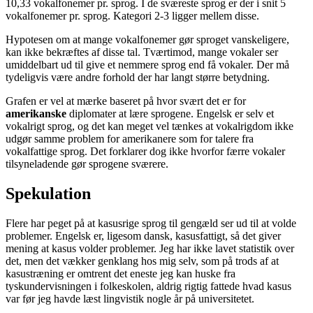
10,33 vokalfonemer pr. sprog. I de sværeste sprog er der i snit 5
vokalfonemer pr. sprog. Kategori 2-3 ligger mellem disse.
Hypotesen om at mange vokalfonemer gør sproget vanskeligere,
kan ikke bekræftes af disse tal. Tværtimod, mange vokaler ser
umiddelbart ud til give et nemmere sprog end få vokaler. Der må
tydeligvis være andre forhold der har langt større betydning.
Grafen er vel at mærke baseret på hvor svært det er for
amerikanske
diplomater at lære sprogene. Engelsk er selv et
vokalrigt sprog, og det kan meget vel tænkes at vokalrigdom ikke
udgør samme problem for amerikanere som for talere fra
vokalfattige sprog. Det forklarer dog ikke hvorfor færre vokaler
tilsyneladende gør sprogene sværere.
Spekulation
Flere har peget på at kasusrige sprog til gengæld ser ud til at volde
problemer. Engelsk er, ligesom dansk, kasusfattigt, så det giver
mening at kasus volder problemer. Jeg har ikke lavet statistik over
det, men det vækker genklang hos mig selv, som på trods af at
kasustræning er omtrent det eneste jeg kan huske fra
tyskundervisningen i folkeskolen, aldrig rigtig fattede hvad kasus
var før jeg havde læst lingvistik nogle år på universitetet.