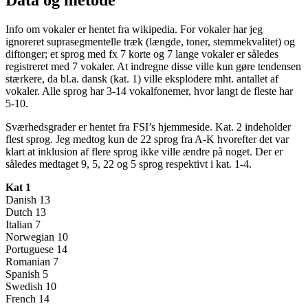
Data og metode
Info om vokaler er hentet fra wikipedia. For vokaler har jeg
ignoreret suprasegmentelle træk (længde, toner, stemmekvalitet) og
diftonger; et sprog med fx 7 korte og 7 lange vokaler er således
registreret med 7 vokaler. At indregne disse ville kun gøre tendensen
stærkere, da bl.a. dansk (kat. 1) ville eksplodere mht. antallet af
vokaler. Alle sprog har 3-14 vokalfonemer, hvor langt de fleste har
5-10.
Sværhedsgrader er hentet fra FSI’s hjemmeside. Kat. 2 indeholder
flest sprog. Jeg medtog kun de 22 sprog fra A-K hvorefter det var
klart at inklusion af flere sprog ikke ville ændre på noget. Der er
således medtaget 9, 5, 22 og 5 sprog respektivt i kat. 1-4.
Kat 1
Danish 13
Dutch 13
Italian 7
Norwegian 10
Portuguese 14
Romanian 7
Spanish 5
Swedish 10
French 14