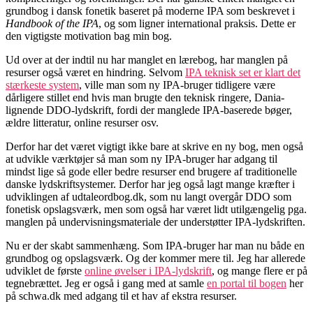
grundbog i dansk fonetik baseret på moderne IPA som beskrevet i
Handbook of the IPA
, og som ligner international praksis. Dette er
den vigtigste motivation bag min bog.
Ud over at der indtil nu har manglet en lærebog, har manglen på
resurser også været en hindring. Selvom
IPA teknisk set er klart det
stærkeste system
, ville man som ny IPA-bruger tidligere være
dårligere stillet end hvis man brugte den teknisk ringere, Dania-
lignende DDO-lydskrift, fordi der manglede IPA-baserede bøger,
ældre litteratur, online resurser osv.
Derfor har det været vigtigt ikke bare at skrive en ny bog, men også
at udvikle værktøjer så man som ny IPA-bruger har adgang til
mindst lige så gode eller bedre resurser end brugere af traditionelle
danske lydskriftsystemer. Derfor har jeg også lagt mange kræfter i
udviklingen af udtaleordbog.dk, som nu langt overgår DDO som
fonetisk opslagsværk, men som også har været lidt utilgængelig pga.
manglen på undervisningsmateriale der understøtter IPA-lydskriften.
Nu er der skabt sammenhæng. Som IPA-bruger har man nu både en
grundbog og opslagsværk. Og der kommer mere til. Jeg har allerede
udviklet de første
online øvelser i IPA-lydskrift
, og mange flere er på
tegnebrættet. Jeg er også i gang med at samle
en portal til bogen
her
på schwa.dk med adgang til et hav af ekstra resurser.