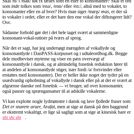
Skal /ts/ i /tsak/
tak
fx tælles som en eller to konsonanter? Skal et ord
som
inde
tolkes som /enə/, /enn/ eller /enː/, altså med to vokaler, to
konsonanter eller en af hver? Hvis man siger /mæɪ̰s/
mas
, er der så
to vokaler i ordet, eller er det bare den ene vokal der diftongerer lidt?
Osv.
Sådanne forhold gør det i det hele taget svært at sammenligne
konsonant-vokal-ratioer på tværs af sprog.
Når det er sagt, har jeg undersøgt mængden af vokallyde og
konsonantlyde i DanPASS-korpusset og i udtaleordbog.dk. Begge
dele modbeviser myterne og viser en pæn overvægt af
konsonantlyde i dansk, og at almindelig fonetisk reduktion fører til
at andelen af konsonantlyde stiger, især fordi /ə/ forsvinder eller
erstattes med konsonanter). Der er heller ikke noget der tyder på en
usædvanlig ophobning af vokallyde i dansk eller på at det er svært at
afgrænse danske ord fonetisk — vi bruger, ud over konsonanter,
også pauser og sprængansatser til at adskille vokalerne.
Vi kan exploite nogle lydmønstre i dansk og lave fjollede fraser som
Det er snarere araer, Arafat
, men at sige at dansk på den baggrund
er ekstremt vokalrigt, er lige så sagligt som at sige at kinesisk bare er
shi shi shi
.