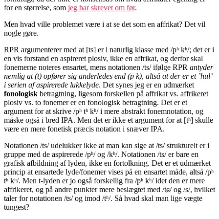
for en størrelse, som
jeg har skrevet om før
.
Men hvad ville problemet være i at se det som en affrikat? Det vil
nogle gøre.
RPR argumenterer med at [ts] er i naturlig klasse med /pʰ kʰ/; det er i
en vis forstand en aspireret plosiv, ikke en affrikat, og derfor skal
fonemerne noteres ensartet, mens notationen /ts/ ifølge RPR
antyder
nemlig at (t) opfører sig anderledes end (p k), altså at der er et ’hul’
i serien af aspirerede lukkelyde
. Det synes jeg er en udmærket
fonologisk
betragtning, ligesom forskellen på affrikat vs. affrikeret
plosiv vs. to fonemer er en fonologisk betragtning. Det er et
argument for at skrive /pʰ tʰ kʰ/ i mere abstrakt fonemnotation, og
måske også i bred IPA. Men det er ikke et argument for at [tʰ] skulle
være en mere fonetisk præcis notation i snæver IPA.
Notationen /ts/ udelukker ikke at man kan sige at /ts/ strukturelt er i
gruppe med de aspirerede /pʰ/ og /kʰ/. Notationen /ts/ er bare en
grafisk afbildning af lyden, ikke en fortolkning. Det er et udmærket
princip at ensartede lyde/fonemer vises på en ensartet måde, altså /pʰ
tʰ kʰ/. Men t-lyden er jo også forskellig fra /pʰ kʰ/ idet den er mere
affrikeret, og på andre punkter mere beslægtet med /tɕ/ og /s/, hvilket
taler for notationen /ts/ og imod /tʰ/. Så hvad skal man lige vægte
tungest?