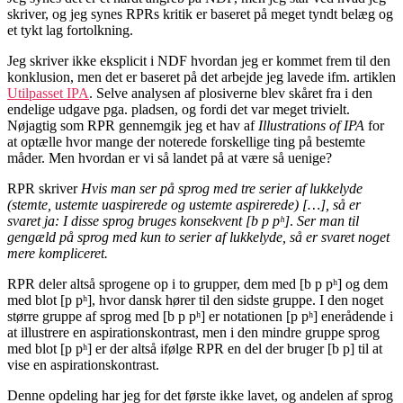
skriver, og jeg synes RPRs kritik er baseret på meget tyndt belæg og
et tykt lag fortolkning.
Jeg skriver ikke eksplicit i NDF hvordan jeg er kommet frem til den
konklusion, men det er baseret på det arbejde jeg lavede ifm. artiklen
Utilpasset IPA
. Selve analysen af plosiverne blev skåret fra i den
endelige udgave pga. pladsen, og fordi det var meget trivielt.
Nøjagtig som RPR gennemgik jeg et hav af
Illustrations of IPA
for
at optælle hvor mange der noterede forskellige ting på bestemte
måder. Men hvordan er vi så landet på at være så uenige?
RPR skriver
Hvis man ser på sprog med tre serier af lukkelyde
(stemte, ustemte uaspirerede og ustemte aspirerede) […], så er
svaret ja: I disse sprog bruges konsekvent [b p pʰ]
.
Ser man til
gengæld på sprog med kun to serier af lukkelyde, så er svaret noget
mere kompliceret.
RPR deler altså sprogene op i to grupper, dem med [b p pʰ] og dem
med blot [p pʰ], hvor dansk hører til den sidste gruppe. I den noget
større gruppe af sprog med [b p pʰ] er notationen [p pʰ] enerådende i
at illustrere en aspirationskontrast, men i den mindre gruppe sprog
med blot [p pʰ] er der altså ifølge RPR en del der bruger [b p] til at
vise en aspirationskontrast.
Denne opdeling har jeg for det første ikke lavet, og andelen af sprog