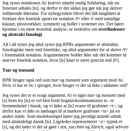
Jeg synes notationen /ts/ kræver mindst mulig forklaring, når nu
fonemet udtales [ts], og derfor er det sådan jeg gør når jeg skriver
indførende litteratur. For nybegyndere bliver det lidt langhåret at
forklare den fonetisk upræcise notation /tʰ/ eller /t/ med naturlige
klasser, plosivrækker, symmetri og huller i systemet osv. Det hører
hjemme i en mere teoretisk analyse; se nedenfor om
overfladenær
og abstrakt fonologi
.
Alt i alt synes jeg altså synes jeg RPRs argumenter er abstrakte,
fonologiske mere end fonetiske, og altså argumenter for at skrive /tʰ/
i fonematisk notation. Argumenterne holder ikke når det kommer til
snæver fonetisk notation, hvor [ts] klart er mere præcist end [tʰ].
Tsar og tsunami
RPR bruger også ord som
tsar
og
tsunami
som argument mod /ts/.
Hvis vi har et /ts/ i sproget, hvor bruger vi det så ikke i sådanne ord?
Jeg synes det er et svagt argument. At vi siger
tsar
og
tsunami
med
[s] frem for [ts] er vel blot fordi bogstavkombinationen
ts
– er
fremmedartet i dansk, og vi føler at [ts] svarer til grafemet <t>, og
derfor kan vi føle os nødsaget til at markere grafemet <ts> på en
anden måde. Som modeksempel hører jeg jævnligt
tzatziki
udtalt
med almindeligt dansk [ts]. Ligeledes repræsenterer <z> typisk et
[s], og det lader vi det så gøre i
zen
,
zucchini
og
Zürich
, også selvom