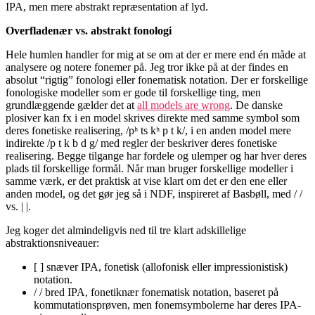
IPA, men mere abstrakt repræsentation af lyd.
Overfladenær vs. abstrakt fonologi
Hele humlen handler for mig at se om at der er mere end én måde at
analysere og notere fonemer på. Jeg tror ikke på at der findes en
absolut “rigtig” fonologi eller fonematisk notation. Der er forskellige
fonologiske modeller som er gode til forskellige ting, men
grundlæggende gælder det at
all models are wrong
. De danske
plosiver kan fx i en model skrives direkte med samme symbol som
deres fonetiske realisering, /pʰ ts kʰ p t k/, i en anden model mere
indirekte /p t k b d g/ med regler der beskriver deres fonetiske
realisering. Begge tilgange har fordele og ulemper og har hver deres
plads til forskellige formål. Når man bruger forskellige modeller i
samme værk, er det praktisk at vise klart om det er den ene eller
anden model, og det gør jeg så i NDF, inspireret af Basbøll, med / /
vs. | |.
Jeg koger det almindeligvis ned til tre klart adskillelige
abstraktionsniveauer:
[ ] snæver IPA, fonetisk (allofonisk eller impressionistisk)
notation.
/ / bred IPA, fonetiknær fonematisk notation, baseret på
kommutationsprøven, men fonemsymbolerne har deres IPA-