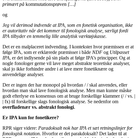
primært på
kommutationsprøven
[…]
og
Jeg vil derimod indvende at IPA, som en fonetisk organisation, ikke
er autoritativ når det kommer til fonologisk analyse, særligt fordi
IPA tilbyder en temmelig lille analytisk værktøjskasse.
Det er en malplaceret indvending. I kontekster hvor præmissen er at
følge IPA, som er erklærede præmisser i både
NDF
og
Utilpasset
IPA
, er det indlysende på sin plads at følge IPA’s principper. Og at
nogle fonologer gerne vil lave meget abstrakte teoretiske analyser,
skal jo ikke forhindre andre i at lave mere fonetiknære og
anvendelige analyser.
Der er ingen der har monopol på hvordan / / skal anvendes, eller
hvordan man skal lave fonologisk analyse. Men man kunne måske
godt efterlyse en konsensus om at bruge forskellige klammer (/ / vs. |
| fx) til forskellige slags fonologisk analyse. Se nedenfor om
overfladenær vs. abstrakt fonologi
.
Er IPA kun for fonetikere?
RPR siger videre:
Paradoksalt nok har IPA et sæt retningslinjer for
fonologisk notation
. Hvorfor er det parakdoksalt? Det lader til at