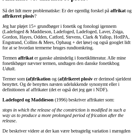
Så det lidt mere problematiske: Er der egentlig forskel på
affrikat
og
affrikeret plosiv
?
Jeg har pløjet 15+ grundbøger i fonetik og fonologi igennem
(Ladefoged & Maddieson, Ladefoged, Ladefoged, Laver, Zsiga,
Gordon, Hayes, Odden, Catford, Stevens, Clark & Yallop, HotIPA,
Engstrand, Collins & Mees, Ophaug + det løse) og også googlet lidt
for at se hvordan termerne bruges rundtomkring.
Termen
affrikat
er ganske almindelig i fonetiklitteratur. Alle mine
fonetikbøger nævner termen, undtagen den danske fonetikbog
Udtalt
.
Termer som
(af)frikation
og (
af)frikeret plosiv
er derimod sjældent
benyttet. Og de benyttes næsten udelukkende synonymt eller i
definitionen af affrikater (det er også det jeg gør i NDF).
Ladefoged og Maddieson
(1996) beskriver affrikater som:
stops in which the release of the constriction is modified in such a
way as to produce a more prolonged period of frication after the
release
.
De beskriver videre at der kan være betragtelig variation i mængden