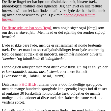
De fleste lingvister har hørt om distinktive træk, binære træk,
phonological features eller lignende. Jeg har lavet en lille feature
browser, så man let kan finde ud af hvilke lyde der har hvilke træk
og hvad der adskiller to lyde. Tjek min
phonological feature
browser
.
De fleste udtaler
fem
som [fɛm̰]
, men nogle siger også [fœm̰] som
om det var stavet
føm
. Men hvad er det egentlig der ændrer sig og
hvorfor?
Lyde er ikke bare lyde, men de er sat sammen af nogle bestemte
træk. Det ser man i masser af lydudviklinger hvor lyde ændrer sig
fordi de låner et træk af en nabolyd, såsom når
hindbær
bliver til
‘
hembær’
og
håndklæde
til ‘
hångklæde
‘.
I fonologien arbejder man med distinktive træk. Et [m] er en lyd der
er
konsonantisk
,
labial
,
nasal, stemt
, eller mere formelt
[+konsonantisk, +labial, +nasal, +stemt].
Databasen
PHOIBLE
rummer over 3.000 forskellige sproglyde,
men de mange hundrede sproglyde kan egentlig koges ind til et sæt
af omkring 30 forskellige fonologiske træk, og det er de mange
mulige kombinationer af disse træk der skaber den store variation i
verdens sprog.
I fonetik- og fonologibøger kan man finde lister med lyde og deres