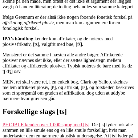
skelne på den måde, men oftest er det ikke et argument der lægges
vægt på i anden litteratur; de to ting behandles som samme kategori.
Ifølge Grønnum er der altså ikke nogen iboende fonetisk forskel på
affrikat
og
affrikeret plosiv
, men man kan argumentere for en
fonologisk forskel.
IPA’s håndbog
kender kun affrikater, og de noteres med
plosiv+frikativ, [ts], valgfrit med bue, [t͡s].
Mønsteret er det samme i næsten alle andre bøger. Affrikerede
plosiver nævnes slet ikke, eller der sættes lighedstegn mellem
affrikater og affrikerede plosiver. Typisk noteres de bare med [ts dz
tʃ dʒ] osv.
MEN, ret skal være ret, i en enkelt bog, Clark og Yallop, skelnes
mellem affrikeret plosiv, [tˢ], og affrikat, [ts], og forskellen beskrives
som et spørgsmål om graden af affrikation, dog uden at uddybe
nærmere hvor grænsen går.
Forskellige slags [ts]
PHOIBLE kender over 1.000 sprog med [ts]
. De [ts] lyder nok alle
sammen en lille smule ens og en lille smule forskelligt, hvis man
underkaster dem en nærmere akustisk undersøgelse. At [ts] lyder på