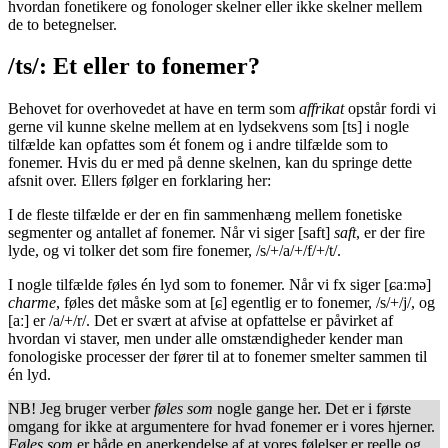
hvordan fonetikere og fonologer skelner eller ikke skelner mellem
de to betegnelser.
/ts/: Et eller to fonemer?
Behovet for overhovedet at have en term som
affrikat
opstår fordi vi
gerne vil kunne skelne mellem at en lydsekvens som [ts] i nogle
tilfælde kan opfattes som ét fonem og i andre tilfælde som to
fonemer. Hvis du er med på denne skelnen, kan du springe dette
afsnit over. Ellers følger en forklaring her:
I de fleste tilfælde er der en fin sammenhæng mellem fonetiske
segmenter og antallet af fonemer. Når vi siger [saft]
saft
, er der fire
lyde, og vi tolker det som fire fonemer, /s/+/a/+/f/+/t/.
I nogle tilfælde føles én lyd som to fonemer. Når vi fx siger [ɕaːmə]
charme
, føles det måske som at [ɕ] egentlig er to fonemer, /s/+/j/, og
[aː] er /a/+/r/. Det er svært at afvise at opfattelse er påvirket af
hvordan vi staver, men under alle omstændigheder kender man
fonologiske processer der fører til at to fonemer smelter sammen til
én lyd.
NB! Jeg bruger verber
føles som
nogle gange her. Det er i første
omgang for ikke at argumentere for hvad fonemer er i vores hjerner.
Føles som
er både en anerkendelse af at vores følelser er reelle og