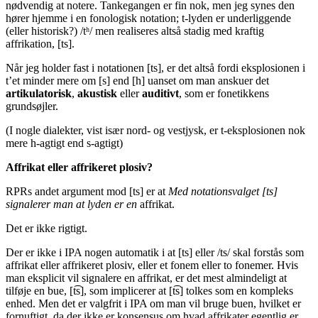
nødvendig at notere. Tankegangen er fin nok, men jeg synes den
hører hjemme i en fonologisk notation; t-lyden er underliggende
(eller historisk?) /tʰ/ men realiseres altså stadig med kraftig
affrikation, [ts].
Når jeg holder fast i notationen [ts], er det altså fordi eksplosionen i
t’et minder mere om [s] end [h] uanset om man anskuer det
artikulatorisk
,
akustisk
eller
auditivt
, som er fonetikkens
grundsøjler.
(I nogle dialekter, vist især nord- og vestjysk, er t-eksplosionen nok
mere h-agtigt end s-agtigt)
Affrikat eller affrikeret plosiv?
RPRs andet argument mod [ts] er at
Med notationsvalget [ts]
signalerer man at lyden er en
affrikat.
Det er ikke rigtigt.
Der er ikke i IPA nogen automatik i at [ts] eller /ts/ skal forstås som
affrikat eller affrikeret plosiv, eller et fonem eller to fonemer. Hvis
man eksplicit vil signalere en affrikat, er det mest almindeligt at
tilføje en bue, [t͡s], som implicerer at [t͡s] tolkes som en kompleks
enhed. Men det er valgfrit i IPA om man vil bruge buen, hvilket er
fornuftigt, da der ikke er konsensus om hvad affrikater egentlig er