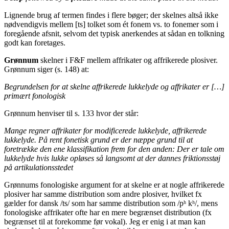
Lignende brug af termen findes i flere bøger; der skelnes altså ikke
nødvendigvis mellem [ts] tolket som ét fonem vs. to fonemer som i
foregående afsnit, selvom det typisk anerkendes at sådan en tolkning
godt kan foretages.
Grønnum
skelner i F&F mellem affrikater og affrikerede plosiver.
Grønnum siger (s. 148) at:
Begrundelsen for at skelne affrikerede lukkelyde og affrikater er […]
primært fonologisk
Grønnum henviser til s. 133 hvor der står:
Mange regner affrikater for modificerede lukkelyde, affrikerede
lukkelyde. På rent fonetisk grund er der næppe grund til at
foretrække den ene klassifikation frem for den anden: Der er tale om
lukkelyde hvis lukke opløses så langsomt at der dannes friktionsstøj
på artikulationsstedet
Grønnums fonologiske argument for at skelne er at nogle affrikerede
plosiver har samme distribution som andre plosiver, hvilket fx
gælder for dansk /ts/ som har samme distribution som /pʰ kʰ/, mens
fonologiske affrikater ofte har en mere begrænset distribution (fx
begrænset til at forekomme før vokal). Jeg er enig i at man kan