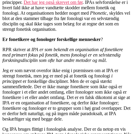
principper.
Det har jeg også skrevet om før
. IPAs selvforståelse er i
hvert fald ikke at have vandtætte skodder mellem fonetik og
fonologi. At organisationen hedder noget med
Phonetic
, skyldes vel
blot at den stammer tilbage fra før fonologi var en selvstændig
disciplin og skal ikke tages som belæg for at regne det som en
strengt fonetisk organisation.
Er fonetikere og fonologer forskellige mennesker
?
RPR skriver at
IPA er som bekendt en organisation af fonetikere
med primært fokus på fonetik, mens fonologi er en selvstændig
forskningsdisciplin som ofte har andre metoder og mål
.
Jeg er som nævnt ovenfor ikke enig i præmissen om at IPA er
strengt fonetisk, men jeg er med på at fonetik og fonologi
i
princippet
er forskellige discipliner. Men de er også stærkt
sammenflettede. Der er ikke mange fonetikere som ikke også er
fonologer i et eller andet omfang, eller fonologer som ikke også er
fonetikere i et eller andet omfang. Det er en falsk dikotomi at sige at
IPA er en organisation af fonetikere, og derfor ikke fonologer;
fonetikere og fonologer er to grupper som i høj grad overlapper. Det
er derfor helt naturligt, og på ingen måde paradoksalt, at IPA
beskæftiger sig med begge dele.
Og IPA bruges flittigt i fonologisk analyse. Der er da netop en vis