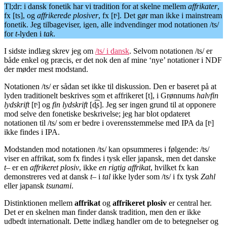
Tl;dr: i dansk fonetik har vi tradition for at skelne mellem
affrikater
,
fx [ts], og
affrikerede
plosiver
, fx [tˢ]. Det gør man ikke i mainstream
fonetik. Jeg tilbageviser, igen, alle indvendinger mod notationen /ts/
for
t
-lyden i
tak
.
I sidste indlæg skrev jeg om
/ts/ i dansk
. Selvom notationen /ts/ er
både enkel og præcis, er det nok den af mine ‘nye’ notationer i NDF
der møder mest modstand.
Notationen /ts/ er sådan set ikke til diskussion. Den er baseret på at
lyden traditionelt beskrives som et affrikeret [t], i Grønnums
halvfin
lydskrift
[tˢ] og
fin lydskrift
[d̥͡s]. Jeg ser ingen grund til at opponere
mod selve den fonetiske beskrivelse; jeg har blot opdateret
notationen til /ts/ som er bedre i overensstemmelse med IPA da [tˢ]
ikke findes i IPA.
Modstanden mod notationen /ts/ kan opsummeres i følgende: /ts/
viser en affrikat, som fx findes i tysk eller japansk, men det danske
t
– er en
affrikeret plosiv
, ikke
en rigtig affrikat
, hvilket fx kan
demonstreres ved at dansk
t
– i
tal
ikke lyder som /ts/ i fx tysk
Zahl
eller japansk
tsunami
.
Distinktionen mellem
affrikat
og
affrikeret plosiv
er central her.
Det er en skelnen man finder dansk tradition, men den er ikke
udbedt internationalt. Dette indlæg handler om de to betegnelser og