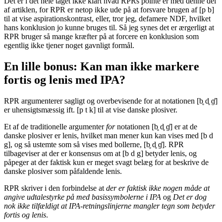
Det er i det hele taget ikke klart hvad RPRs pointe er med denne del
af artiklen, for RPR er netop ikke ude på at forsvare brugen af [p b]
til at vise aspirationskontrast, eller, tror jeg, defamere NDF, hvilket
hans konklusion jo kunne bruges til. Så jeg synes det er ærgerligt at
RPR bruger så mange kræfter på at forcere en konklusion som
egentlig ikke tjener noget gavnligt formål.
En lille bonus: Kan man ikke markere
fortis og lenis med IPA?
RPR argumenterer sagligt og overbevisende for at notationen [b̥ d̥ ɡ̊]
er uhensigtsmæssig ift. [p t k] til at vise danske plosiver.
Et af de traditionelle argumenter
for
notationen [b̥ d̥ ɡ̊] er at de
danske plosiver er lenis, hvilket man mener kun kan vises med [b d
g], og så ustemte som så vises med bollerne, [b̥ d̥ ɡ̊]. RPR
tilbageviser at der er konsensus om at [b d g] betyder lenis, og
påpeger at der faktisk kun er meget svagt belæg for at beskrive de
danske plosiver som påfaldende lenis.
RPR skriver i den forbindelse at
der er faktisk ikke nogen måde at
angive udtalestyrke på med basissymbolerne i IPA
og
Det er dog
nok ikke tilfældigt at IPA-retningslinjerne mangler tegn som betyder
fortis og lenis
.