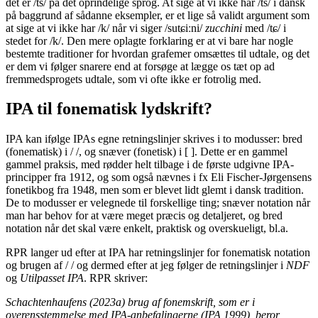
det er /ts/ på det oprindelige sprog. At sige at vi ikke har /ts/ i dansk
på baggrund af sådanne eksempler, er et lige så validt argument som
at sige at vi ikke har /k/ når vi siger /sutɕiːni/
zucchini
med /tɕ/ i
stedet for /k/. Den mere oplagte forklaring er at vi bare har nogle
bestemte traditioner for hvordan grafemer omsættes til udtale, og det
er dem vi følger snarere end at forsøge at lægge os tæt op ad
fremmedsprogets udtale, som vi ofte ikke er fotrolig med.
IPA til fonematisk lydskrift?
IPA kan ifølge IPAs egne retningslinjer skrives i to modusser: bred
(fonematisk) i / /, og snæver (fonetisk) i [ ]. Dette er en gammel
gammel praksis, med rødder helt tilbage i de første udgivne IPA-
principper fra 1912, og som også nævnes i fx Eli Fischer-Jørgensens
fonetikbog fra 1948, men som er blevet lidt glemt i dansk tradition.
De to modusser er velegnede til forskellige ting; snæver notation når
man har behov for at være meget præcis og detaljeret, og bred
notation når det skal være enkelt, praktisk og overskueligt, bl.a.
RPR langer ud efter at IPA har retningslinjer for fonematisk notation
og brugen af / / og dermed efter at jeg følger de retningslinjer i
NDF
og
Utilpasset IPA
. RPR skriver:
Schachtenhaufens (2023a) brug af fonemskrift, som er i
overensstemmelse med IPA-anbefalingerne (IPA 1999), beror