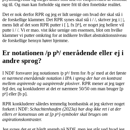
sig til. Og man kan forholde sig mere frit til den fonetiske realitet.
Det er nok derfor RPR og jeg er lidt uenige om hvad der skal stå i
de forskellige klammer. Det RPR synes skal stå i / /, skriver jeg i | |,
mens lidt af det som RPR putter i [ ], fx [tʰ], er noget jeg hellere vil
putte i / /. Vi er mao. vist ikke uenige om essensen, blot om hvilke
klammer vi putter omkring for at indikere hvilket abstraktionsniveau
de forskellige hensyn hører hjemme.
Er notationen /p pʰ/ enerådende eller ej i
andre sprog?
I NDF forsvarer jeg notationen /p pʰ/ frem for /b p/ med at det første
er
nærmest enerådende notation i IPA i sprog der har en kontrast
mellem aspirerede og uaspirerede plosiver
. RPR mener at jeg tager
fejl der, og konkluderer at det er nærmere 50/50 om man bruger [p
pʰ] eller [b p].
RPR konkluderer således temmelig bombastisk at jeg skriver noget
forkert i NDF:
Schachtenhaufen (2023a) har dog ikke ret i at der
ellers er konsensus om at [p pʰ]-symboler skal bruges om
aspirationskontraster.
Jeg synes det er et hårdt angreb på NDF, men jeg står ved hvad jeg