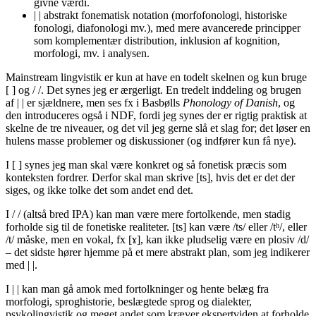
givne værdi.
| | abstrakt fonematisk notation (morfofonologi, historiske
fonologi, diafonologi mv.), med mere avancerede principper
som komplementær distribution, inklusion af kognition,
morfologi, mv. i analysen.
Mainstream lingvistik er kun at have en todelt skelnen og kun bruge
[ ] og / /. Det synes jeg er ærgerligt. En tredelt inddeling og brugen
af | | er sjældnere, men ses fx i Basbølls
Phonology of Danish
, og
den introduceres også i NDF, fordi jeg synes der er rigtig praktisk at
skelne de tre niveauer, og det vil jeg gerne slå et slag for; det løser en
hulens masse problemer og diskussioner (og indfører kun få nye).
I [ ] synes jeg man skal være konkret og så fonetisk præcis som
konteksten fordrer. Derfor skal man skrive [ts], hvis det er det der
siges, og ikke tolke det som andet end det.
I / / (altså bred IPA) kan man være mere fortolkende, men stadig
forholde sig til de fonetiske realiteter. [ts] kan være /ts/ eller /tʰ/, eller
/t/ måske, men en vokal, fx [ɤ], kan ikke pludselig være en plosiv /d/
– det sidste hører hjemme på et mere abstrakt plan, som jeg indikerer
med | |.
I | | kan man gå amok med fortolkninger og hente belæg fra
morfologi, sproghistorie, beslægtede sprog og dialekter,
psykolingvistik og meget andet som kræver ekspertviden at forholde