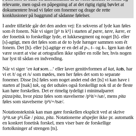
relevante, men også en påpegning af at det rigtig rigtig bøvlet at
dokumentere hvad vi føler om fonemer og drage de rette
konklusioner på baggrund af sådanne følelser.
I andre tilfælde går det den anden vej: En sekvens af lyde kan føles
som ét fonem. Når vi siger [pʰ ts kʰ] i starten af
pære
,
tære
,
kære
, er
der fonetisk to forskellige lyde, et lukkesegment og noget [h]- eller
[s]-agtigt, men det føles som at de to lyde hænger sammen som ét
fonem. Det [h]- eller [s]-agtige er en del af
p
-,
t
– og
k
-. Igen kan det
være svært at vise at ortografien ikke spiller en rolle her, hvis nogen
har lyst til sådan en indvending.
Når vi siger ‘
en ka
t s
om…
‘ eller laver genitivformen af
kat
,
ka
ts
, har
vi et /t/ og et /s/ som mødes, men her føles det som to separate
fonemer. Disse [ts] føles som noget andet end det [ts] vi kan have i
starten af [tsak]
tak
, og det udtales også forskelligt nok til at de fleste
kan høre forskellen. Det er rimelig tydeligt i minimalparret
pizza
/
pita
, hvor
pizza
føles som stavelserne /pʰit/+/sæ/, mens
pita
føles som stavelserne /pʰi/+/tsæ/.
Notationsteknisk kan man gøre forskellen eksplicit ved at skrive
/pʰit.sæ pʰi.t͡sæ /
pizza
,
pita
. Notationerne afspejler ikke pr. automatik
en konkret fonetisk forskel, men viser bare de forskellige
fortolkninger af strengen [ts].