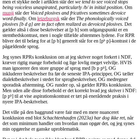
men et stykke nede i artiklen står der
we tend to see voiced stops
being voiceless unaspirated, particularly /b/ in initial position
. Om
munji
står der
Voiced plosives and fricatives sometimes devoice
word-finally
. Om
letzeburgsk
står der
The phonologically voiced
plosives [b d ɡ] are in fact often realized as devoiced plosives
. Det
gælder altså i disse beskrivelser at [p b] som udgangspunkt er en
stemthedskontrast, men i nogle tilfælde afstemmes lydene. For RPR
bliver det til belæg for at [p b] generelt står for en [pʰ p]-kontrast i de
pågældende sprog.
Jeg synes RPRs konklusion om at jeg skriver noget forkert i NDF,
kræver rigtig mange forbehold og lige lovlig meget velvilje. HVIS
man ignorerer den store gruppe af sprog med [b p pʰ], OG
inkluderer beskrivelser fra før de seneste IPA-principper, OG tæller
dialektbeskrivelser i stedet for sprogbeskrivelser, OG medregner
sporadisk afstemning, OG runder op, så gælder RPRs konklusion.
Men uden alle disse forbehold er det korrekt hvad jeg skriver i NDF:
[p pʰ] til at vise aspirationskontrast er tæt på enerådende praksis i
nyere IPA-beskrivelser.
Det ville på den baggrund være fair med en mere nuanceret
konklusion end blot
Schachtenhaufen (2023a) har dog ikke ret
, når
det som minimum handler om hvordan man opgør det, og jeg synes
min opgørelse er ganske uproblematisk.