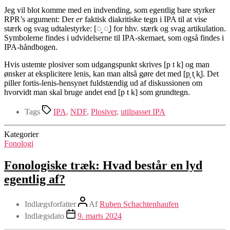
Jeg vil blot komme med en indvending, som egentlig bare styrker
RPR’s argument: Der
er
faktisk diakritiske tegn i IPA til at vise
stærk og svag udtalestyrke: [◌͈ ◌͉] for hhv. stærk og svag artikulation.
Symbolerne findes i udvidelserne til IPA-skemaet, som også findes i
IPA-håndbogen.
Hvis ustemte plosiver som udgangspunkt skrives [p t k] og man
ønsker at eksplicitere lenis, kan man altså gøre det med [p͉ t͉ k͉]. Det
piller fortis-lenis-hensynet fuldstændig ud af diskussionen om
hvorvidt man skal bruge andet end [p t k] som grundtegn.
Tags
IPA
,
NDF
,
Plosiver
,
utilpasset IPA
Kategorier
Fonologi
Fonologiske træk: Hvad består en lyd
egentlig af?
Indlægsforfatter
Af
Ruben Schachtenhaufen
Indlægsdato
9. marts 2024