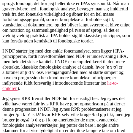
sprogs fonologi; det tror jeg heller ikke er IPAs synspunkt. Når man
graver dybere ned i fonologisk analyse, bevæger man sig imidlertid
væk fra den fonetiske virkelighed og åbner for en hel masse
fortolkningsspørgsmål, som er komplekse at forholde sig til,
vanskelige at dokumentere, og det bliver langt sværere at blive enige
om notation og sammenlignelighed på tværs af sprog, så det er
vældig vældig praktisk at IPA holder sig til klassiske principper, som
kan forstås uden kendskab til fonologiske teorier.
I NDF starter jeg med den enkle fonemanalyse, som ligger i IPA-
principperne, fordi hovedformålet med NDF er undervisning i IPA,
men hele det sidste kapitel af NDF er netop dedikeret til den mere
abstrakte, klassiske fonologiske analyse af dansk, hvor [ɐ ɤ ʊ] er
allofoner af |r d v| osv. Fremgangsmåden med at starte simpelt og
have en progression hen imod mere komplekse principper, er
indlysende fuldt forsvarlig i introducerende litteratur (se
lie-to-
children
).
Jeg synes RPR fremstiller NDF lidt for ensidigt her. Jeg synes det
ville have været fair hvis RPR have gjort opmærksom på at der er
denne progression i NDF. Jeg synes RPR problematiserer at jeg
bruger /p t k pʰ ts kʰ/ hvor RPR selv ville bruge /b d g p t k/, men jeg
bruger jo
også
|b d g p t k| og anerkender de mere avancerede
fonologiske analyseværktøjer; jeg putter det bare i nogle andre
klammer for at vise tydeligt at nu er der ikke længere tale om bred