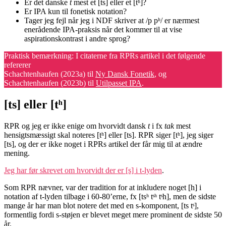
Er det danske
t
mest et [ts] eller et [tʰ]?
Er IPA kun til fonetisk notation?
Tager jeg fejl når jeg i NDF skriver at /p pʰ/ er nærmest
enerådende IPA-praksis når det kommer til at vise
aspirationskontrast i andre sprog?
Praktisk bemærkning: I citaterne fra RPRs artikel i det følgende
refererer
Schachtenhaufen (2023a) til
Ny Dansk Fonetik
, og
Schachtenhaufen (2023b) til
Utilpasset IPA
.
[ts] eller [tʰ]
RPR og jeg er ikke enige om hvorvidt dansk
t
i fx
tak
mest
hensigtsmæssigt skal noteres [tʰ] eller [ts]. RPR siger [tʰ], jeg siger
[ts], og der er ikke noget i RPRs artikel der får mig til at ændre
mening.
Jeg har før skrevet om hvorvidt der er [s] i t-lyden
.
Som RPR nævner, var der tradition for at inkludere noget [h] i
notation af t-lyden tilbage i 60-80’erne, fx [tsʰ tˢʰ tˢh], men de sidste
mange år har man blot notere det med en s-komponent, [ts tˢ],
formentlig fordi s-støjen er blevet meget mere prominent de sidste 50
år.