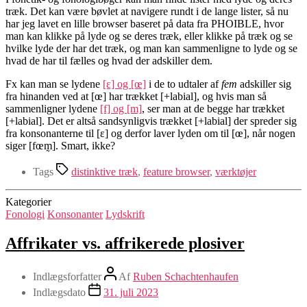
træk. Det kan være bøvlet at navigere rundt i de lange lister, så nu
har jeg lavet en lille browser baseret på data fra PHOIBLE, hvor
man kan klikke på lyde og se deres træk, eller klikke på træk og se
hvilke lyde der har det træk, og man kan sammenligne to lyde og se
hvad de har til fælles og hvad der adskiller dem.
Fx kan man se lydene
[ɛ] og [œ]
i de to udtaler af
fem
adskiller sig
fra hinanden ved at [œ] har trækket [+labial], og hvis man så
sammenligner lydene
[f] og [m]
, ser man at de begge har trækket
[+labial]. Det er altså sandsynligvis trækket [+labial] der spreder sig
fra konsonanterne til [ɛ] og derfor laver lyden om til [œ], når nogen
siger [fœm̰]. Smart, ikke?
Tags
distinktive træk
,
feature browser
,
værktøjer
Kategorier
Fonologi
Konsonanter
Lydskrift
Affrikater vs. affrikerede plosiver
Indlægsforfatter
Af
Ruben Schachtenhaufen
Indlægsdato
31. juli 2023