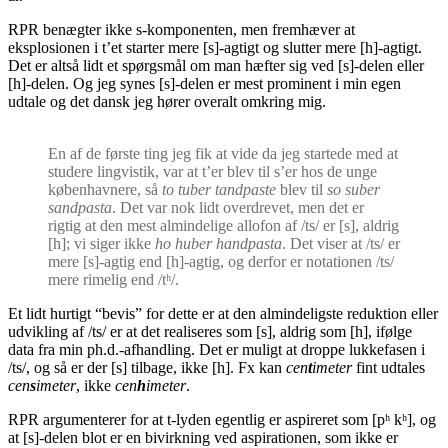
RPR benægter ikke s-komponenten, men fremhæver at
eksplosionen i t’et starter mere [s]-agtigt og slutter mere [h]-agtigt.
Det er altså lidt et spørgsmål om man hæfter sig ved [s]-delen eller
[h]-delen. Og jeg synes [s]-delen er mest prominent i min egen
udtale og det dansk jeg hører overalt omkring mig.
En af de første ting jeg fik at vide da jeg startede med at
studere lingvistik, var at t’er blev til s’er hos de unge
københavnere, så
to tuber tandpaste
blev til
so
suber
sandpasta
. Det var nok lidt overdrevet, men det er
rigtig at den mest almindelige allofon af /ts/ er [s], aldrig
[h]; vi siger ikke
ho huber handpasta
. Det viser at /ts/ er
mere [s]-agtig end [h]-agtig, og derfor er notationen /ts/
mere rimelig end /tʰ/.
Et lidt hurtigt “bevis” for dette er at den almindeligste reduktion eller
udvikling af /ts/ er at det realiseres som [s], aldrig som [h], ifølge
data fra min ph.d.-afhandling. Det er muligt at droppe lukkefasen i
/ts/, og så er der [s] tilbage, ikke [h]. Fx kan
cen
t
imeter
fint udtales
cen
s
imeter
, ikke
cen
h
imeter
.
RPR argumenterer for at t-lyden egentlig er aspireret som [pʰ kʰ], og
at [s]-delen blot er en bivirkning ved aspirationen, som ikke er