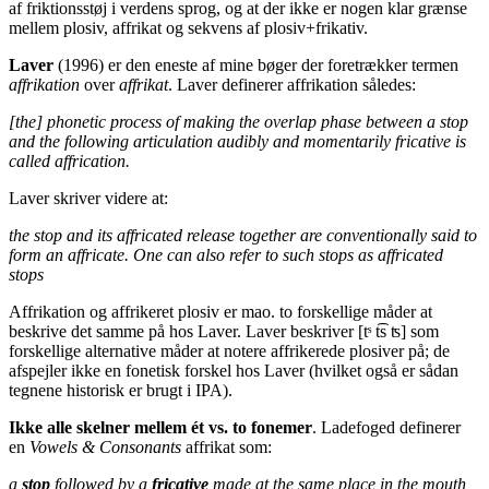
af friktionsstøj i verdens sprog, og at der ikke er nogen klar grænse
mellem plosiv, affrikat og sekvens af plosiv+frikativ.
Laver
(1996) er den eneste af mine bøger der foretrækker termen
affrikation
over
affrikat
. Laver definerer affrikation således:
[the] phonetic process of making the overlap phase between a stop
and the following articulation audibly and momentarily fricative is
called affrication.
Laver skriver videre at:
the stop and its affricated release together are conventionally said to
form an affricate. One can also refer to such stops as affricated
stops
Affrikation og affrikeret plosiv er mao. to forskellige måder at
beskrive det samme på hos Laver. Laver beskriver [tˢ t͡s ʦ] som
forskellige alternative måder at notere affrikerede plosiver på; de
afspejler ikke en fonetisk forskel hos Laver (hvilket også er sådan
tegnene historisk er brugt i IPA).
Ikke alle skelner mellem ét vs. to fonemer
. Ladefoged definerer
en
Vowels & Consonants
affrikat som:
a
stop
followed by a
fricative
made at the same place in the mouth