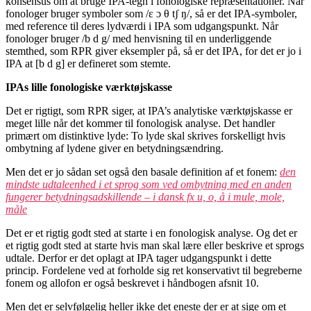
konsensus om at bruge IPA-tegn i fonologiske repræsentationer. Når
fonologer bruger symboler som /ɛ ɔ θ tʃ ŋ/, så er det IPA-symboler,
med reference til deres lydværdi i IPA som udgangspunkt. Når
fonologer bruger /b d g/ med henvisning til en underliggende
stemthed, som RPR giver eksempler på, så er det IPA, for det er jo i
IPA at [b d g] er defineret som stemte.
IPAs lille fonologiske værktøjskasse
Det er rigtigt, som RPR siger, at IPA’s analytiske værktøjskasse er
meget lille når det kommer til fonologisk analyse. Det handler
primært om distinktive lyde: To lyde skal skrives forskelligt hvis
ombytning af lydene giver en betydningsændring.
Men det er jo sådan set også den basale definition af et fonem:
den
mindste udtaleenhed i et sprog som ved ombytning med en anden
fungerer betydningsadskillende – i dansk fx u, o, å i mule, mole,
måle
Det er et rigtig godt sted at starte i en fonologisk analyse. Og det er
et rigtig godt sted at starte hvis man skal lære eller beskrive et sprogs
udtale. Derfor er det oplagt at IPA tager udgangspunkt i dette
princip. Fordelene ved at forholde sig ret konservativt til begreberne
fonem og allofon er også beskrevet i håndbogen afsnit 10.
Men det er selvfølgelig heller ikke det eneste der er at sige om et