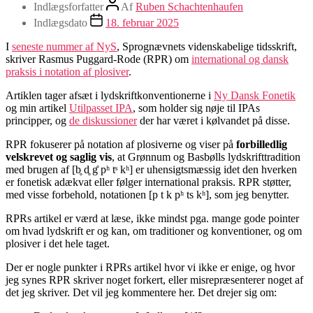
Indlægsforfatter
Af
Ruben Schachtenhaufen
Indlægsdato
18. februar 2025
I
seneste nummer af NyS
, Sprognævnets videnskabelige tidsskrift,
skriver Rasmus Puggard-Rode (RPR) om
international og dansk
praksis i notation af plosiver
.
Artiklen tager afsæt i lydskriftkonventionerne i
Ny Dansk Fonetik
og min artikel
Utilpasset IPA
, som holder sig nøje til IPAs
principper, og
de diskussioner
der har været i kølvandet på disse.
RPR fokuserer på notation af plosiverne og viser på
forbilledlig
velskrevet og saglig vis
, at Grønnum og Basbølls lydskrifttradition
med brugen af [b̥ d̥ g̊ pʰ tˢ kʰ] er uhensigtsmæssig idet den hverken
er fonetisk adækvat eller følger international praksis. RPR støtter,
med visse forbehold, notationen [p t k pʰ ts kʰ], som jeg benytter.
RPRs artikel er værd at læse, ikke mindst pga. mange gode pointer
om hvad lydskrift er og kan, om traditioner og konventioner, og om
plosiver i det hele taget.
Der er nogle punkter i RPRs artikel hvor vi ikke er enige, og hvor
jeg synes RPR skriver noget forkert, eller misrepræsenterer noget af
det jeg skriver. Det vil jeg kommentere her. Det drejer sig om: