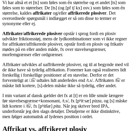
Vi har altså et et [ts] som føles som én størrelse og et andet [ts] som
føles som to størrelser. De [ts] (og [pf tʃ kx] osv.) som føles som én
størrelse, kaldes
affrikater
og/eller
affrikerede plosiver
. Det
overordnede spørgsmål i indlægget er så om disse to termer er
synonyme eller ej.
Affrikater
/
affrikerede plosiver
opstår i sprog fordi en plosiv
udvikler friktionsstøj, mens de lydkombinationer som vi ikke regner
for affrikater/affrikerede plosiver, opstår fordi en plosiv og frikativ
mødes på en eller anden måde, fx over stavelsesgrænser,
morfemgrænser eller ordgrænser.
Affrikater udvikles af uaffrikerede plosiver, og til at begynde med vil
de ikke have så tydelig affrikation. Fonemer kan også realiseres lidt
forskellig i forskellige positioner af en stavelse. Derfor er det
forventeligt at /.t͡s/ udtales lidt anderledes end /t.s/. Affrikaten /t͡s/ er
måske lidt kortere, [s]-delen måske ikke så tydelig, eller andet.
I min variant af dansk gælder det fx at [t] er en lille smule længere
før stavelsesgrænse+konsonant, /t.s/, fx [pʰitˑsæ]
pizza
, og [s] måske
lidt kortere i /t͡s/, fx [pʰits̆æ]
pita
. Når jeg skriver bred IPA,
underforstår jeg den slags detaljer. Detaljerne er ikke distinktive,
men følger automatisk af lydenes position i ordet.
Affrikat vs. affrikeret plosiv