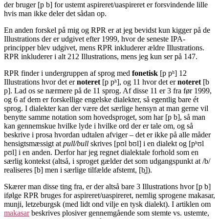
der bruger [p b] for ustemt aspireret/uaspireret er forsvindende lille
hvis man ikke deler det sådan op.
En anden forskel på mig og RPR er at jeg bevidst kun kigger på de
Illustrations der er udgivet efter 1999, hvor de seneste IPA-
principper blev udgivet, mens RPR inkluderer ældre Illustrations.
RPR inkluderer i alt 212 Illustrations, mens jeg kun ser på 147.
RPR finder i undergruppen af sprog med
fonetisk
[p pʰ] 12
Illustrations hvor det er
noteret
[p pʰ], og 11 hvor det er
noteret
[b
p]. Lad os se nærmere på de 11 sprog. Af disse 11 er 3 fra før 1999,
og 6 af dem er forskellige engelske dialekter, så egentlig bare ét
sprog. I dialekter kan der være det særlige hensyn at man gerne vil
benytte samme notation som hovedsproget, som har [p b], så man
kan gennemskue hvilke lyde i hvilke ord der er tale om, og så
beskrive i prosa hvordan udtalen afviger – det er ikke på alle måder
hensigtsmæssigt at
pull/bull
skrives [pʊl bʊl] i en dialekt og [pʰʊl
pʊl] i en anden. Derfor har jeg regnet dialektale forhold som en
særlig kontekst (altså, i sproget gælder det som udgangspunkt at /b/
realiseres [b] men i særlige tilfælde afstemt, [b̥]).
Skærer man disse ting fra, er der altså bare 3 Illustrations hvor [p b]
ifølge RPR bruges for aspireret/uaspireret, nemlig sprogene makasar,
munji, letzeburgsk (med lidt ond vilje en tysk dialekt). I artiklen om
makasar
beskrives plosiver gennemgående som stemte vs. ustemte,