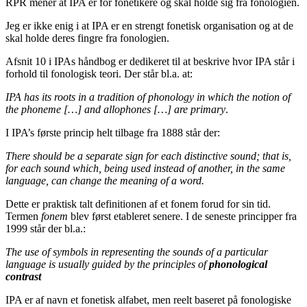
RPR mener at IPA er for fonetikere og skal holde sig fra fonologien.
Jeg er ikke enig i at IPA er en strengt fonetisk organisation og at de
skal holde deres fingre fra fonologien.
Afsnit 10 i IPAs håndbog er dedikeret til at beskrive hvor IPA står i
forhold til fonologisk teori. Der står bl.a. at:
IPA has its roots in a tradition of phonology in which the notion of
the phoneme […] and allophones […] are primary
.
I IPA’s første princip helt tilbage fra 1888 står der:
There should be a separate sign for each distinctive sound; that is,
for each sound which, being used instead of another, in the same
language, can change the meaning of a word.
Dette er praktisk talt definitionen af et fonem forud for sin tid.
Termen
fonem
blev først etableret senere. I de seneste principper fra
1999 står der bl.a.:
The use of symbols in representing the sounds of a particular
language is usually guided by the principles of
phonological
contrast
IPA er af navn et fonetisk alfabet, men reelt baseret på fonologiske