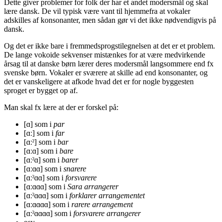
Dette giver problemer for folk der har et andet modersmål og skal
lære dansk. De vil typisk være vant til hjemmefra at vokaler
adskilles af konsonanter, men sådan gør vi det ikke nødvendigvis på
dansk.
Og det er ikke bare i fremmedsprogstilegnelsen at det er et problem.
De lange vokoide sekvenser mistænkes for at være medvirkende
årsag til at danske børn lærer deres modersmål langsommere end fx
svenske børn. Vokaler er sværere at skille ad end konsonanter, og
det er vanskeligere at afkode hvad det er for nogle byggesten
sproget er bygget op af.
Man skal fx lære at der er forskel på:
[ɑ] som i
par
[ɑː] som i
far
[ɑːˀ] som i
bar
[ɑːɑ] som i
bare
[ɑːˀɑ] som i
barer
[ɑːɑɑ] som i
snarere
[ɑːˀɑɑ] som i
forsvarere
[ɑːɑɑɑ] som i
Sara arrangerer
[ɑːˀɑɑɑ] som i
forklarer arrangementet
[ɑːɑɑɑɑ] som i
rarere arrangement
[ɑːˀɑɑɑɑ] som i
forsvarere arrangerer