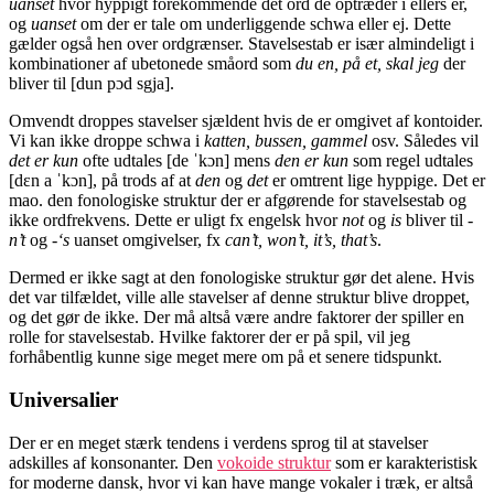
uanset
hvor hyppigt forekommende det ord de optræder i ellers er,
og
uanset
om der er tale om underliggende schwa eller ej. Dette
gælder også hen over ordgrænser. Stavelsestab er især almindeligt i
kombinationer af ubetonede småord som
du en, på et, skal jeg
der
bliver til [dun pɔd sgja].
Omvendt droppes stavelser sjældent hvis de er omgivet af kontoider.
Vi kan ikke droppe schwa i
katten, bussen, gammel
osv. Således vil
det er kun
ofte udtales [de ˈkɔn] mens
den er kun
som regel udtales
[dɛn a ˈkɔn], på trods af at
den
og
det
er omtrent lige hyppige. Det er
mao. den fonologiske struktur der er afgørende for stavelsestab og
ikke ordfrekvens. Dette er uligt fx engelsk hvor
not
og
is
bliver til
-
n’t
og
-‘s
uanset omgivelser, fx
can’t, won’t, it’s, that’s
.
Dermed er ikke sagt at den fonologiske struktur gør det alene. Hvis
det var tilfældet, ville alle stavelser af denne struktur blive droppet,
og det gør de ikke. Der må altså være andre faktorer der spiller en
rolle for stavelsestab. Hvilke faktorer der er på spil, vil jeg
forhåbentlig kunne sige meget mere om på et senere tidspunkt.
Universalier
Der er en meget stærk tendens i verdens sprog til at stavelser
adskilles af konsonanter. Den
vokoide struktur
som er karakteristisk
for moderne dansk, hvor vi kan have mange vokaler i træk, er altså