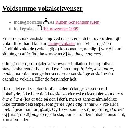
Voldsomme vokalsekvenser
Indlægsforfatter
Af
Ruben Schachtenhaufen
Indlægsdato
10. november 2009
En af de karakteristiske ting ved dansk, er at det er overordentligt
vokoidt. Vi har ikke bare
mange vokaler
, men vi har også en
håndfuld vokoide (vokalagtige) konsonanter, nemlig [j w ɐ̯ ð] som i
slutningen af fx [hɑj hɑw moɐ̯ mɛð]
hej, hav, mor, med
.
Ofte går disse, som følge af schwa-assimilation, hen og bliver
stavelsesbærende, fx [ˈlɑːɪ ˈlæːʊ ˈmoːɐ ˈmøːð̩]
leje, lave, more,
møde
, hvor de i mange henseender er vanskelige at skelne fra
egentlige vokaler. Eller de forsvinder helt.
Resultatet er at vi i dansk ofte støder på lange sekvenser af
vokallyde, ikke bare de klassiske sønderjyske eksempler som
a æ u
å æ ø i æ å
(jeg er ude på øen i åen), men et ganske almindelige
ikke-fortænkt eksempel som
fjerde uge i august
har 6-7 vokaler i
træk [ˈfjeːɐ ˈuːu i ɑʊ̯ˈg̊ɔsd̥]. Og fraser som [ˈʁʌːð̩ ˈœ̞ːɐð]
røget ørred
og [ˈnɔːð̩ i ˈʌːð̩]
noget i øjet
består, bortset fra den initiale konsonant,
kun af vokaler.