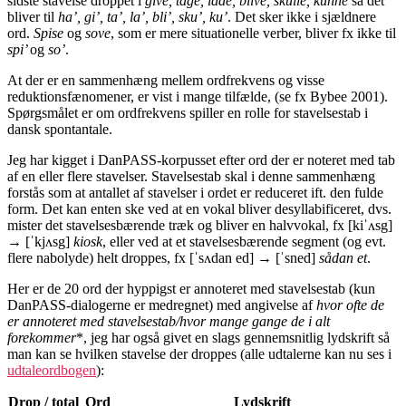
sidste stavelse droppet i
give, tage, lade, blive, skulle, kunne
så det
bliver til
ha’, gi’, ta’, la’, bli’, sku’, ku’
. Det sker ikke i sjældnere
ord.
Spise
og
sove
, som er mere situationelle verber, bliver fx ikke til
spi’
og
so’
.
At der er en sammenhæng mellem ordfrekvens og visse
reduktionsfænomener, er vist i mange tilfælde, (se fx Bybee 2001).
Spørgsmålet er om ordfrekvens spiller en rolle for stavelsestab i
dansk spontantale.
Jeg har kigget i DanPASS-korpusset efter ord der er noteret med tab
af en eller flere stavelser. Stavelsestab skal i denne sammenhæng
forstås som at antallet af stavelser i ordet er reduceret ift. den fulde
form. Det kan enten ske ved at en vokal bliver desyllabificeret, dvs.
mister det stavelsesbærende træk og bliver en halvvokal, fx [kiˈʌsg]
→ [ˈkjʌsg]
kiosk
, eller ved at et stavelsesbærende segment (og evt.
flere nabolyde) helt droppes, fx [ˈsʌdan ed] → [ˈsned]
sådan et
.
Her er de 20 ord der hyppigst er annoteret med stavelsestab (kun
DanPASS-dialogerne er medregnet) med angivelse af
hvor ofte de
er annoteret med stavelsestab/hvor mange gange de i alt
forekommer
*, jeg har også givet en slags gennemsnitlig lydskrift så
man kan se hvilken stavelse der droppes (alle udtalerne kan nu ses i
udtaleordbogen
):
Drop / total
Ord
Lydskrift