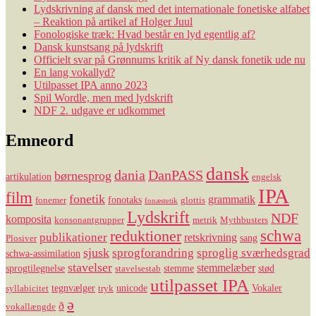
Lydskrivning af dansk med det internationale fonetiske alfabet
– Reaktion på artikel af Holger Juul
Fonologiske træk: Hvad består en lyd egentlig af?
Dansk kunstsang på lydskrift
Officielt svar på Grønnums kritik af Ny dansk fonetik ude nu
En lang vokallyd?
Utilpasset IPA anno 2023
Spil Wordle, men med lydskrift
NDF 2. udgave er udkommet
Emneord
dansk
dania
DanPASS
børnesprog
artikulation
engelsk
IPA
film
fonetik
grammatik
fonotaks
fonemer
glottis
fonæstetik
Lydskrift
NDF
komposita
konsonantgrupper
metrik
Mythbusters
reduktioner
schwa
publikationer
retskrivning
sang
Plosiver
sjusk
sprogforandring
sproglig sværhedsgrad
schwa-assimilation
stavelser
stemmelæber
sprogtilegnelse
stemme
stød
stavelsestab
utilpasset IPA
tegnvælger
unicode
Vokaler
syllabicitet
tryk
ə
ð
vokallængde