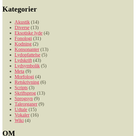
Kategorier
Akustik
(14)
Diverse
(13)
Eksotiske lyde
(4)
Fonologi
(31)
Kodning
(2)
Konsonanter
(13)
Lydopfattelse
(5)
Lydskrift
(43)
Lydsymbolik
(5)
Meta
(9)
Morfologi
(4)
Retskrivning
(6)
Scripts
(3)
Skriftsprog
(13)
Sprogsyn
(9)
Taleorganer
(9)
Udtale
(15)
Vokaler
(16)
Wiki
(4)
OM