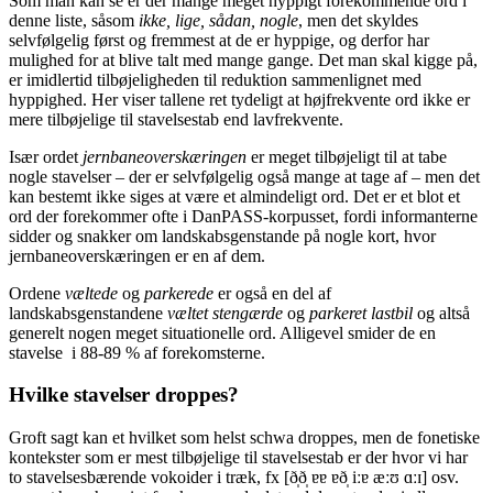
Som man kan se er der mange meget hyppigt forekommende ord i
denne liste, såsom
ikke, lige, sådan, nogle
, men det skyldes
selvfølgelig først og fremmest at de er hyppige, og derfor har
mulighed for at blive talt med mange gange. Det man skal kigge på,
er imidlertid tilbøjeligheden til reduktion sammenlignet med
hyppighed. Her viser tallene ret tydeligt at højfrekvente ord ikke er
mere tilbøjelige til stavelsestab end lavfrekvente.
Især ordet
jernbaneoverskæringen
er meget tilbøjeligt til at tabe
nogle stavelser – der er selvfølgelig også mange at tage af – men det
kan bestemt ikke siges at være et almindeligt ord. Det er et blot et
ord der forekommer ofte i DanPASS-korpusset, fordi informanterne
sidder og snakker om landskabsgenstande på nogle kort, hvor
jernbaneoverskæringen er en af dem.
Ordene
væltede
og
parkerede
er også en del af
landskabsgenstandene
væltet stengærde
og
parkeret lastbil
og altså
generelt nogen meget situationelle ord. Alligevel smider de en
stavelse i 88-89 % af forekomsterne.
Hvilke stavelser droppes?
Groft sagt kan et hvilket som helst schwa droppes, men de fonetiske
kontekster som er mest tilbøjelige til stavelsestab er der hvor vi har
to stavelsesbærende vokoider i træk, fx [ð̩ð̩ ɐɐ ɐð̩ iːɐ æːʊ ɑːɪ] osv.