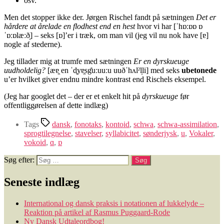
osv.
Men det stopper ikke der. Jørgen Rischel fandt på sætningen
Det er
hårdere at årelade en flodhest end en hest
hvor vi har [ˈhɒːɒɒ ɒ
ˈɒːɒlæːð̩] – seks [ɒ]’er i træk, om man vil (jeg vil nu nok have [ɐ]
nogle af stederne).
Jeg tillader mig at trumfe med sætningen
Er en dyrskueuge
uudholdelig?
[æɐ̯ en ˈd̥yɐ̯sg̊uːuuːu uuðˈhʌlˀl̩li] med seks
ubetonede
u’er hvilket giver endnu mindre kontrast end Rischels eksempel.
(Jeg har googlet det – der er et enkelt hit på
dyrskueuge
før
offentliggørelsen af dette indlæg)
Tags
dansk
,
fonotaks
,
kontoid
,
schwa
,
schwa-assimilation
,
sprogtilegnelse
,
stavelser
,
syllabicitet
,
sønderjysk
,
u
,
Vokaler
,
vokoid
,
ɑ
,
ɒ
Søg efter:
Seneste indlæg
International og dansk praksis i notationen af lukkelyde –
Reaktion på artikel af Rasmus Puggaard-Rode
Ny Dansk Udtaleordbog!