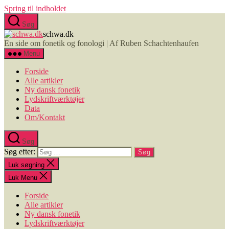
Spring til indholdet
Søg
schwa.dk
En side om fonetik og fonologi | Af Ruben Schachtenhaufen
Menu
Forside
Alle artikler
Ny dansk fonetik
Lydskriftværktøjer
Data
Om/Kontakt
Søg
Søg efter:
Luk søgning
Luk Menu
Forside
Alle artikler
Ny dansk fonetik
Lydskriftværktøjer