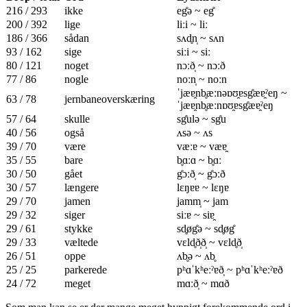
216 / 293
ikke
eg̊ə ~ eg̊
200 / 392
lige
liːi ~ liː
186 / 366
sådan
sʌd̥n̩ ~ sʌn
93 / 162
sige
siːi ~ siː
80 / 121
noget
nɔːð̩ ~ nɔːð
77 / 86
nogle
noːn̩ ~ noːn
ˈjæɐ̯nb̥æːnəɒʊ̯ɐsg̊æɐ̯ˀeŋ ~
63 / 78
jernbaneoverskæring
ˈjæɐ̯nb̥æːnɒʊ̯ɐsg̊æɐ̯ˀeŋ
57 / 64
skulle
sg̊ulə ~ sg̊u
40 / 56
også
ʌsə ~ ʌs
39 / 70
være
væːɐ ~ væɐ̯
35 / 55
bare
b̥ɑːɑ ~ b̥ɑː
30 / 50
gået
g̊ɔːð̩ ~ g̊ɔːð
30 / 57
længere
lɛŋɐɐ ~ lɛŋɐ
29 / 70
jamen
jamm̩ ~ jam
29 / 32
siger
siːɐ ~ siɐ̯
29 / 61
stykke
sd̥øg̊ə ~ sd̥øg̊
29 / 33
væltede
vɛld̥ð̩ð̩ ~ vɛld̥ð̩
26 / 51
oppe
ʌb̥ə ~ ʌb̥
25 / 25
parkerede
pʰɑˈkʰeːˀɐð̩ ~ pʰɑˈkʰeːˀɐð
24 / 72
meget
mɑːð̩ ~ mɑð