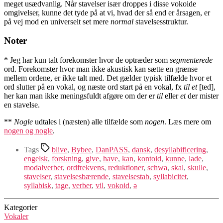
meget usædvanlig. Når stavelser især droppes i disse vokoide
omgivelser, kunne det tyde på at vi, hvad der så end er årsagen, er
på vej mod en universelt set mere
normal
stavelsesstruktur.
Noter
* Jeg har kun talt forekomster hvor de optræder som
segmenterede
ord. Forekomster hvor man ikke akustisk kan sætte en grænse
mellem ordene, er ikke talt med. Det gælder typisk tilfælde hvor et
ord slutter på en vokal, og næste ord start på en vokal, fx
til et
[ted],
her kan man ikke meningsfuldt afgøre om der er
til
eller
et
der mister
en stavelse.
**
Nogle
udtales i (næsten) alle tilfælde som
nogen
. Læs mere om
nogen og nogle
.
Tags
blive
,
Bybee
,
DanPASS
,
dansk
,
desyllabificering
,
engelsk
,
forskning
,
give
,
have
,
kan
,
kontoid
,
kunne
,
lade
,
modalverber
,
ordfrekvens
,
reduktioner
,
schwa
,
skal
,
skulle
,
stavelser
,
stavelsesbærende
,
stavelsestab
,
syllabicitet
,
syllabisk
,
tage
,
verber
,
vil
,
vokoid
,
ə
Kategorier
Vokaler