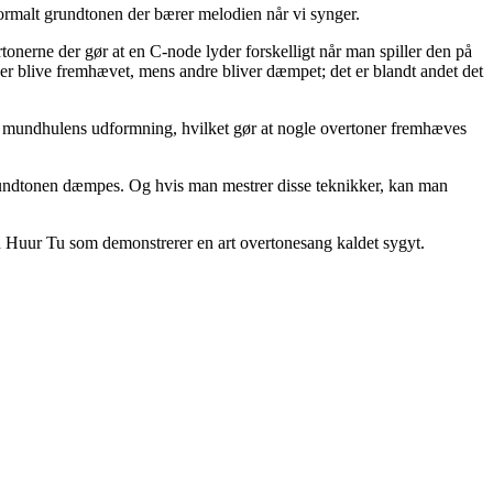
ormalt grundtonen der bærer melodien når vi synger.
rtonerne der gør at en C-node lyder forskelligt når man spiller den på
ner blive fremhævet, mens andre bliver dæmpet; det er blandt andet det
på mundhulens udformning, hvilket gør at nogle overtoner fremhæves
undtonen dæmpes. Og hvis man mestrer disse teknikker, kan man
 Huur Tu som demonstrerer en art overtonesang kaldet sygyt.