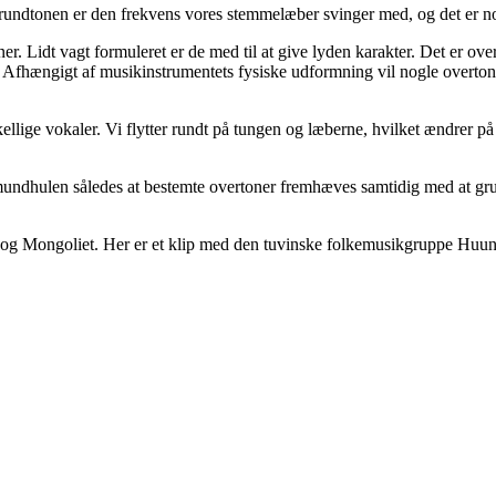
Grundtonen er den frekvens vores stemmelæber svinger med, og det er n
r. Lidt vagt formuleret er de med til at give lyden karakter. Det er ove
one. Afhængigt af musikinstrumentets fysiske udformning vil nogle overto
ellige vokaler. Vi flytter rundt på tungen og læberne, hvilket ændrer 
undhulen således at bestemte overtoner fremhæves samtidig med at gr
 og Mongoliet. Her er et klip med den tuvinske folkemusikgruppe Huun