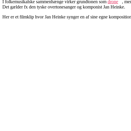
I folkemusikalske sammenhænge virker grundtonen som
drone
, me
Det gælder fx den tyske overtonesanger og komponist Jan Heinke.
Her er et filmklip hvor Jan Heinke synger en af sine egne komposition