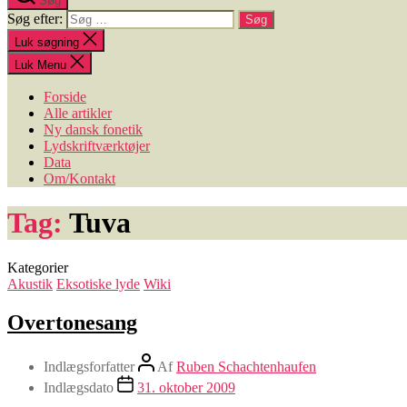
Søg
Søg efter:
Luk søgning
Luk Menu
Forside
Alle artikler
Ny dansk fonetik
Lydskriftværktøjer
Data
Om/Kontakt
Tag:
Tuva
Kategorier
Akustik
Eksotiske lyde
Wiki
Overtonesang
Indlægsforfatter
Af
Ruben Schachtenhaufen
Indlægsdato
31. oktober 2009