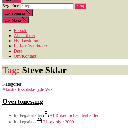
Søg
Søg efter:
Luk søgning
Luk Menu
Forside
Alle artikler
Ny dansk fonetik
Lydskriftværktøjer
Data
Om/Kontakt
Tag:
Steve Sklar
Kategorier
Akustik
Eksotiske lyde
Wiki
Overtonesang
Indlægsforfatter
Af
Ruben Schachtenhaufen
Indlægsdato
31. oktober 2009