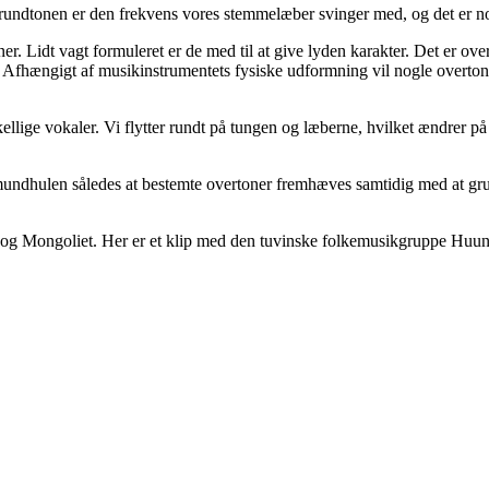
Grundtonen er den frekvens vores stemmelæber svinger med, og det er n
r. Lidt vagt formuleret er de med til at give lyden karakter. Det er ove
one. Afhængigt af musikinstrumentets fysiske udformning vil nogle overto
ellige vokaler. Vi flytter rundt på tungen og læberne, hvilket ændrer 
undhulen således at bestemte overtoner fremhæves samtidig med at gr
 og Mongoliet. Her er et klip med den tuvinske folkemusikgruppe Huun