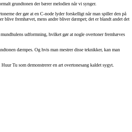
ormalt grundtonen der bærer melodien når vi synger.
rtonerne der gør at en C-node lyder forskelligt når man spiller den på
ner blive fremhævet, mens andre bliver dæmpet; det er blandt andet det
på mundhulens udformning, hvilket gør at nogle overtoner fremhæves
undtonen dæmpes. Og hvis man mestrer disse teknikker, kan man
 Huur Tu som demonstrerer en art overtonesang kaldet sygyt.