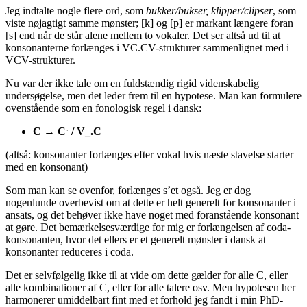
Jeg indtalte nogle flere ord, som
bukker/bukser, klipper/clipser
, som
viste nøjagtigt samme mønster; [k] og [p] er markant længere foran
[s] end når de står alene mellem to vokaler. Det ser altså ud til at
konsonanterne forlænges i VC.CV-strukturer sammenlignet med i
VCV-strukturer.
Nu var der ikke tale om en fuldstændig rigid videnskabelig
undersøgelse, men det leder frem til en hypotese. Man kan formulere
ovenstående som en fonologisk regel i dansk:
C → Cˑ / V_.C
(altså: konsonanter forlænges efter vokal hvis næste stavelse starter
med en konsonant)
Som man kan se ovenfor, forlænges s’et også. Jeg er dog
nogenlunde overbevist om at dette er helt generelt for konsonanter i
ansats, og det behøver ikke have noget med foranstående konsonant
at gøre. Det bemærkelsesværdige for mig er forlængelsen af coda-
konsonanten, hvor det ellers er et generelt mønster i dansk at
konsonanter reduceres i coda.
Det er selvfølgelig ikke til at vide om dette gælder for alle C, eller
alle kombinationer af C, eller for alle talere osv. Men hypotesen her
harmonerer umiddelbart fint med et forhold jeg fandt i min PhD-