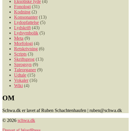
Eksotiske lyde
(4)
Fonologi
(31)
Kodning
(2)
Konsonanter
(13)
Lydopfattelse
(5)
Lydskrift
(43)
Lydsymbolik
(5)
Meta
(9)
Morfologi
(4)
Retskrivning
(6)
Scripts
(3)
Skriftsprog
(13)
Sprogsyn
(9)
Taleorganer
(9)
Udtale
(15)
Vokaler
(16)
Wiki
(4)
OM
Schwa.dk er lavet af Ruben Schachtenhaufen | ruben@schwa.dk
© 2026
schwa.dk
Drevet af WordPress