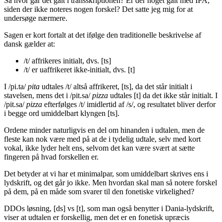
Så hvor går det galt i transskriptionen? Er der noget galt med IPA,
siden der ikke noteres nogen forskel? Det satte jeg mig for at
undersøge nærmere.
Sagen er kort fortalt at det ifølge den traditionelle beskrivelse af
dansk gælder at:
/t/ affrikeres initialt, dvs. [ts]
/t/ er uaffrikeret ikke-initialt, dvs. [t]
I /pi.ta/
pita
udtales /t/ altså affrikeret, [ts], da det står initialt i
stavelsen, mens det i /pit.sa/
pizza
udtales [t] da det ikke står initialt. I
/pit.sa/
pizza
efterfølges /t/ imidlertid af /s/, og resultatet bliver derfor
i begge ord umiddelbart klyngen [ts].
Ordene minder naturligvis en del om hinanden i udtalen, men de
fleste kan nok være med på at de i tydelig udtale, selv med kort
vokal, ikke lyder helt ens, selvom det kan være svært at sætte
fingeren på hvad forskellen er.
Det betyder at vi har et minimalpar, som umiddelbart skrives ens i
lydskrift, og det går jo ikke. Men hvordan skal man så notere forskel
på dem, på en måde som svarer til den fonetiske virkelighed?
DDOs løsning, [ds] vs [t], som man også benytter i Dania-lydskrift,
viser at udtalen er forskellig, men det er en fonetisk upræcis