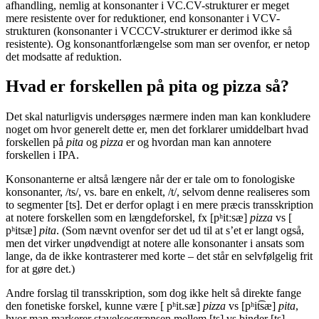
afhandling, nemlig at konsonanter i VC.CV-strukturer er meget
mere resistente over for reduktioner, end konsonanter i VCV-
strukturen (konsonanter i VCCCV-strukturer er derimod ikke så
resistente). Og konsonantforlængelse som man ser ovenfor, er netop
det modsatte af reduktion.
Hvad er forskellen på pita og pizza så?
Det skal naturligvis undersøges nærmere inden man kan konkludere
noget om hvor generelt dette er, men det forklarer umiddelbart hvad
forskellen på
pita
og
pizza
er og hvordan man kan annotere
forskellen i IPA.
Konsonanterne er altså længere når der er tale om to fonologiske
konsonanter, /ts/, vs. bare en enkelt, /t/, selvom denne realiseres som
to segmenter [ts]. Det er derfor oplagt i en mere præcis transskription
at notere forskellen som en længdeforskel, fx [pʰitːsæ]
pizza
vs [
pʰitsæ]
pita
. (Som nævnt ovenfor ser det ud til at s’et er langt også,
men det virker unødvendigt at notere alle konsonanter i ansats som
lange, da de ikke kontrasterer med korte – det står en selvfølgelig frit
for at gøre det.)
Andre forslag til transskription, som dog ikke helt så direkte fange
den fonetiske forskel, kunne være [ pʰit.sæ]
pizza
vs [pʰit͡sæ]
pita
,
hvor man markerer stavelsesgrænsen mellem [ts] vs binder [ts]