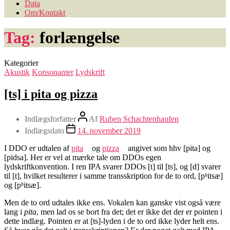
Data
Om/Kontakt
Tag:
forlængelse
Kategorier
Akustik
Konsonanter
Lydskrift
[ts] i pita og pizza
Indlægsforfatter
Af
Ruben Schachtenhaufen
Indlægsdato
14. november 2019
I DDO er udtalen af
pita
og
pizza
angivet som hhv [pita] og
[pidsa]. Her er vel at mærke tale om DDOs egen
lydskriftkonvention. I ren IPA svarer DDOs [t] til [ts], og [d] svarer
til [t], hvilket resulterer i samme transskription for de to ord, [pʰitsæ]
og [pʰitsæ].
Men de to ord udtales ikke ens. Vokalen kan ganske vist også være
lang i
pita
, men lad os se bort fra det; det er ikke det der er pointen i
dette indlæg. Pointen er at [ts]-lyden i de to ord ikke lyder helt ens.