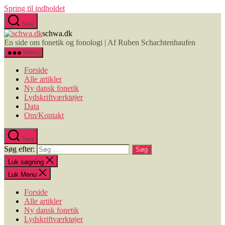
Spring til indholdet
Søg
schwa.dk
En side om fonetik og fonologi | Af Ruben Schachtenhaufen
Menu
Forside
Alle artikler
Ny dansk fonetik
Lydskriftværktøjer
Data
Om/Kontakt
Søg
Søg efter:
Luk søgning
Luk Menu
Forside
Alle artikler
Ny dansk fonetik
Lydskriftværktøjer