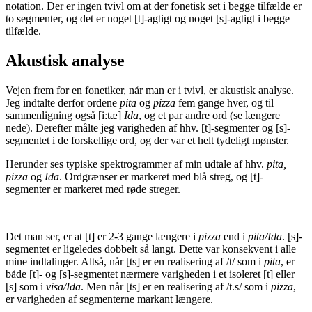
notation. Der er ingen tvivl om at der fonetisk set i begge tilfælde er
to segmenter, og det er noget [t]-agtigt og noget [s]-agtigt i begge
tilfælde.
Akustisk analyse
Vejen frem for en fonetiker, når man er i tvivl, er akustisk analyse.
Jeg indtalte derfor ordene
pita
og
pizza
fem gange hver, og til
sammenligning også [iːtæ]
Ida
, og et par andre ord (se længere
nede). Derefter målte jeg varigheden af hhv. [t]-segmenter og [s]-
segmentet i de forskellige ord, og der var et helt tydeligt mønster.
Herunder ses typiske spektrogrammer af min udtale af hhv.
pita,
pizza
og
Ida
. Ordgrænser er markeret med blå streg, og [t]-
segmenter er markeret med røde streger.
Det man ser, er at [t] er 2-3 gange længere i
pizza
end i
pita/Ida
. [s]-
segmentet er ligeledes dobbelt så langt. Dette var konsekvent i alle
mine indtalinger. Altså, når [ts] er en realisering af /t/ som i
pita
, er
både [t]- og [s]-segmentet nærmere varigheden i et isoleret [t] eller
[s] som i
visa/Ida
. Men når [ts] er en realisering af /t.s/ som i
pizza
,
er varigheden af segmenterne markant længere.