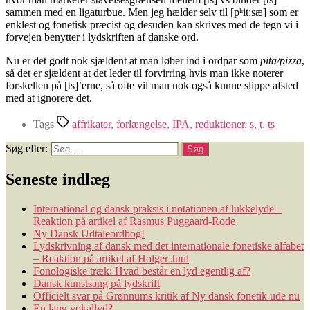
sammen med en ligaturbue. Men jeg hælder selv til [pʰitːsæ] som er
enklest og fonetisk præcist og desuden kan skrives med de tegn vi i
forvejen benytter i lydskriften af danske ord.
Nu er det godt nok sjældent at man løber ind i ordpar som
pita/pizza
,
så det er sjældent at det leder til forvirring hvis man ikke noterer
forskellen på [ts]’erne, så ofte vil man nok også kunne slippe afsted
med at ignorere det.
Tags
affrikater
,
forlængelse
,
IPA
,
reduktioner
,
s
,
t
,
ts
Søg efter:
Seneste indlæg
International og dansk praksis i notationen af lukkelyde –
Reaktion på artikel af Rasmus Puggaard-Rode
Ny Dansk Udtaleordbog!
Lydskrivning af dansk med det internationale fonetiske alfabet
– Reaktion på artikel af Holger Juul
Fonologiske træk: Hvad består en lyd egentlig af?
Dansk kunstsang på lydskrift
Officielt svar på Grønnums kritik af Ny dansk fonetik ude nu
En lang vokallyd?