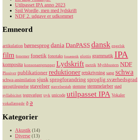
Utilpasset IPA anno 2023
Spil Wordle, men med lydskrift
NDF 2. udgave er udkommet
Emneord
dansk
dania
DanPASS
børnesprog
artikulation
engelsk
IPA
film
fonetik
grammatik
fonotaks
fonemer
glottis
fonæstetik
Lydskrift
NDF
komposita
konsonantgrupper
metrik
Mythbusters
reduktioner
schwa
publikationer
retskrivning
sang
Plosiver
sjusk
sprogforandring
sproglig sværhedsgrad
schwa-assimilation
stavelser
stemmelæber
sprogtilegnelse
stemme
stød
stavelsestab
utilpasset IPA
tegnvælger
unicode
Vokaler
syllabicitet
tryk
ə
ð
vokallængde
Kategorier
Akustik
(14)
Diverse
(13)