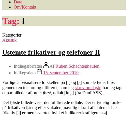
Data
Om/Kontakt
Tag:
f
Kategorier
Akustik
Ustemte frikativer og telefoner II
Indlægsforfatter
Af
Ruben Schachtenhaufen
Indlægsdato
15. september 2010
For lige at visualisere forskellen på [f] og [s] som de lyder hhv.
gennem en telefon og ufiltreret, som jeg
skrev om i går
, har jeg taget
et par billeder af ordet
først
, udtalt [fœ̞s] (fra DanPASS).
Det første billede viser den ufiltrerede udtale. Der er tydelig forskel
på frikativen før og efter vokalen, navnlig i kraft af at den sidste
frikativ [s] er mere sværtet, hvilket indikerer kraftigere støj.