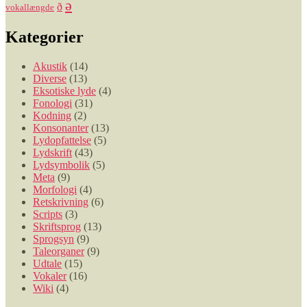
ə
ð
vokallængde
Kategorier
Akustik
(14)
Diverse
(13)
Eksotiske lyde
(4)
Fonologi
(31)
Kodning
(2)
Konsonanter
(13)
Lydopfattelse
(5)
Lydskrift
(43)
Lydsymbolik
(5)
Meta
(9)
Morfologi
(4)
Retskrivning
(6)
Scripts
(3)
Skriftsprog
(13)
Sprogsyn
(9)
Taleorganer
(9)
Udtale
(15)
Vokaler
(16)
Wiki
(4)