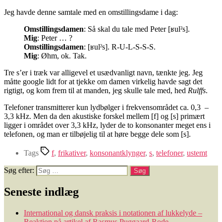
Jeg havde denne samtale med en omstillingsdame i dag:
Omstillingsdamen
: Så skal du tale med Peter [ʁulˀs].
Mig
: Peter … ?
Omstillingsdamen
: [ʁulˀs]. R-U-L-S-S-S.
Mig
: Øhm, ok. Tak.
Tre s’er i træk var alligevel et usædvanligt navn, tænkte jeg. Jeg
måtte google lidt for at tjekke om damen virkelig havde sagt det
rigtigt, og kom frem til at manden, jeg skulle tale med, hed
Rulffs
.
Telefoner transmitterer kun lydbølger i frekvensområdet ca. 0,3 –
3,3 kHz. Men da den akustiske forskel mellem [f] og [s] primært
ligger i området over 3,3 kHz, lyder de to konsonanter meget ens i
telefonen, og man er tilbøjelig til at høre begge dele som [s].
Tags
f
,
frikativer
,
konsonantklynger
,
s
,
telefoner
,
ustemt
Søg efter:
Seneste indlæg
International og dansk praksis i notationen af lukkelyde –
Reaktion på artikel af Rasmus Puggaard-Rode