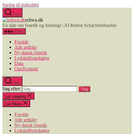
Spring til indholdet
Søg
schwa.dk
En side om fonetik og fonologi | Af Ruben Schachtenhaufen
Menu
Forside
Alle artikler
Ny dansk fonetik
Lydskriftværktøjer
Data
Om/Kontakt
Søg
Søg efter:
Luk søgning
Luk Menu
Forside
Alle artikler
Ny dansk fonetik
Lydskriftværktøjer