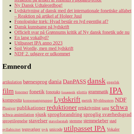
Ny Dansk Udtaleordbog!
Lydskrivning af dansk med det internationale fonetiske alfabet
– Reaktion på artikel af Holger Juul
Fonologiske træk: Hvad består en lyd egentlig af?
Dansk kunstsang på lydskrift
Officielt svar på Grønnums kritik af Ny dansk fonetik ude nu
En lang vokallyd?
Utilpasset IPA anno 2023
Spil Wordle, men med lydskrift
NDF 2. udgave er udkommet
Emneord
dansk
dania
DanPASS
børnesprog
artikulation
engelsk
IPA
film
fonetik
grammatik
fonotaks
fonemer
glottis
fonæstetik
Lydskrift
NDF
komposita
konsonantgrupper
metrik
Mythbusters
reduktioner
schwa
publikationer
retskrivning
sang
Plosiver
sjusk
sprogforandring
sproglig sværhedsgrad
schwa-assimilation
stavelser
stemmelæber
sprogtilegnelse
stemme
stød
stavelsestab
utilpasset IPA
tegnvælger
unicode
Vokaler
syllabicitet
tryk