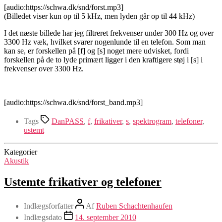
[audio:https://schwa.dk/snd/forst.mp3]
(Billedet viser kun op til 5 kHz, men lyden går op til 44 kHz)
I det næste billede har jeg filtreret frekvenser under 300 Hz og over
3300 Hz væk, hvilket svarer nogenlunde til en telefon. Som man
kan se, er forskellen på [f] og [s] noget mere udvisket, fordi
forskellen på de to lyde primært ligger i den kraftigere støj i [s] i
frekvenser over 3300 Hz.
[audio:https://schwa.dk/snd/forst_band.mp3]
Tags
DanPASS
,
f
,
frikativer
,
s
,
spektrogram
,
telefoner
,
ustemt
Kategorier
Akustik
Ustemte frikativer og telefoner
Indlægsforfatter
Af
Ruben Schachtenhaufen
Indlægsdato
14. september 2010