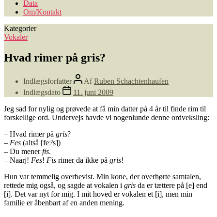
Data
Om/Kontakt
Kategorier
Vokaler
Hvad rimer på gris?
Indlægsforfatter
Af
Ruben Schachtenhaufen
Indlægsdato
11. juni 2009
Jeg sad for nylig og prøvede at få min datter på 4 år til finde rim til
forskellige ord. Undervejs havde vi nogenlunde denne ordveksling:
– Hvad rimer på
gris
?
–
Fes
(altså [feːˀs])
– Du mener
fis
.
– Naarj!
Fes
!
Fis
rimer da ikke på
gris
!
Hun var temmelig overbevist. Min kone, der overhørte samtalen,
rettede mig også, og sagde at vokalen i
gris
da er tættere på [e] end
[i]. Det var nyt for mig. I mit hoved er vokalen et [i], men min
familie er åbenbart af en anden mening.