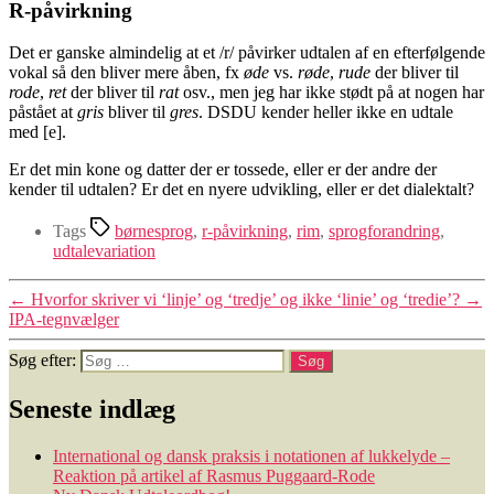
R-påvirkning
Det er ganske almindelig at et /r/ påvirker udtalen af en efterfølgende
vokal så den bliver mere åben, fx
øde
vs.
røde
,
rude
der bliver til
rode
,
ret
der bliver til
rat
osv., men jeg har ikke stødt på at nogen har
påstået at
gris
bliver til
gres
. DSDU kender heller ikke en udtale
med [e].
Er det min kone og datter der er tossede, eller er der andre der
kender til udtalen? Er det en nyere udvikling, eller er det dialektalt?
Tags
børnesprog
,
r-påvirkning
,
rim
,
sprogforandring
,
udtalevariation
←
Hvorfor skriver vi ‘linje’ og ‘tredje’ og ikke ‘linie’ og ‘tredie’?
→
IPA-tegnvælger
Søg efter:
Seneste indlæg
International og dansk praksis i notationen af lukkelyde –
Reaktion på artikel af Rasmus Puggaard-Rode