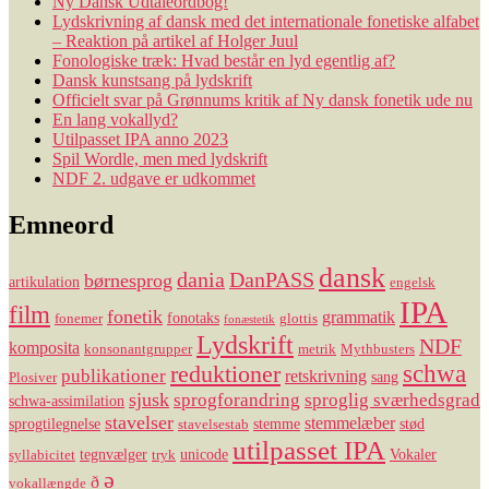
Ny Dansk Udtaleordbog!
Lydskrivning af dansk med det internationale fonetiske alfabet
– Reaktion på artikel af Holger Juul
Fonologiske træk: Hvad består en lyd egentlig af?
Dansk kunstsang på lydskrift
Officielt svar på Grønnums kritik af Ny dansk fonetik ude nu
En lang vokallyd?
Utilpasset IPA anno 2023
Spil Wordle, men med lydskrift
NDF 2. udgave er udkommet
Emneord
dansk
dania
DanPASS
børnesprog
artikulation
engelsk
IPA
film
fonetik
grammatik
fonotaks
fonemer
glottis
fonæstetik
Lydskrift
NDF
komposita
konsonantgrupper
metrik
Mythbusters
reduktioner
schwa
publikationer
retskrivning
sang
Plosiver
sjusk
sprogforandring
sproglig sværhedsgrad
schwa-assimilation
stavelser
stemmelæber
sprogtilegnelse
stemme
stød
stavelsestab
utilpasset IPA
tegnvælger
unicode
Vokaler
syllabicitet
tryk
ə
ð
vokallængde