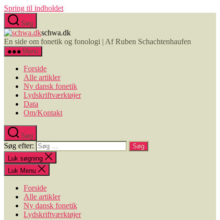
Spring til indholdet
Søg
schwa.dk
En side om fonetik og fonologi | Af Ruben Schachtenhaufen
Menu
Forside
Alle artikler
Ny dansk fonetik
Lydskriftværktøjer
Data
Om/Kontakt
Søg
Søg efter:
Luk søgning
Luk Menu
Forside
Alle artikler
Ny dansk fonetik
Lydskriftværktøjer