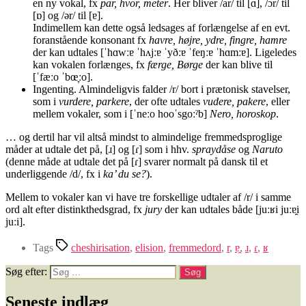
en ny vokal, fx
par, hvor, meter
. Her bliver /ar/ til [ɑ], /ɔr/ til
[ɒ] og /ər/ til [ɐ].
Indimellem kan dette også ledsages af forlængelse af en evt.
foranstående konsonant fx
havre, højre, ydre, fingre, hamre
der kan udtales [ˈhɑwːɐ ˈhʌjːɐ ˈyðːɐ ˈfeŋːɐ ˈhɑmːɐ]. Ligeledes
kan vokalen forlænges, fx
færge, Børge
der kan blive til
[ˈfæːo ˈbœ̞ːo].
Ingenting. Almindeligvis falder /r/ bort i prætonisk stavelser,
som i
vurdere, parkere
, der ofte udtales
vudere, pakere
, eller
mellem vokaler, som i [ˈneːo hooˈsgoːˀb]
Nero, horoskop
.
… og dertil har vil altså mindst to almindelige fremmedsproglige
måder at udtale det på, [ɹ] og [ɾ] som i hhv.
spraydåse
og
Naruto
(denne måde at udtale det på [ɾ] svarer normalt på dansk til et
underliggende /d/, fx i
ka’ du se?
).
Mellem to vokaler kan vi have tre forskellige udtaler af /r/ i samme
ord alt efter distinkthedsgrad, fx
jury
der kan udtales både [juːʁi juːɐ̯i
juːi].
Tags
cheshirisation
,
elision
,
fremmedord
,
r
,
ɐ̯
,
ɹ
,
ɾ
,
ʁ
Søg efter:
Seneste indlæg