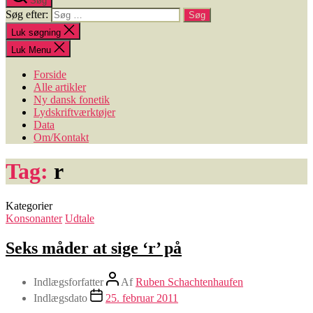
Søg
Søg efter:
Luk søgning
Luk Menu
Forside
Alle artikler
Ny dansk fonetik
Lydskriftværktøjer
Data
Om/Kontakt
Tag:
r
Kategorier
Konsonanter
Udtale
Seks måder at sige ‘r’ på
Indlægsforfatter
Af
Ruben Schachtenhaufen
Indlægsdato
25. februar 2011