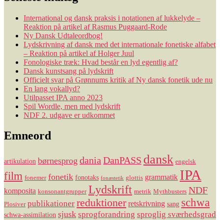
International og dansk praksis i notationen af lukkelyde –
Reaktion på artikel af Rasmus Puggaard-Rode
Ny Dansk Udtaleordbog!
Lydskrivning af dansk med det internationale fonetiske alfabet
– Reaktion på artikel af Holger Juul
Fonologiske træk: Hvad består en lyd egentlig af?
Dansk kunstsang på lydskrift
Officielt svar på Grønnums kritik af Ny dansk fonetik ude nu
En lang vokallyd?
Utilpasset IPA anno 2023
Spil Wordle, men med lydskrift
NDF 2. udgave er udkommet
Emneord
dansk
dania
DanPASS
børnesprog
artikulation
engelsk
IPA
film
fonetik
grammatik
fonotaks
fonemer
glottis
fonæstetik
Lydskrift
NDF
komposita
konsonantgrupper
metrik
Mythbusters
reduktioner
schwa
publikationer
retskrivning
sang
Plosiver
sjusk
sprogforandring
sproglig sværhedsgrad
schwa-assimilation