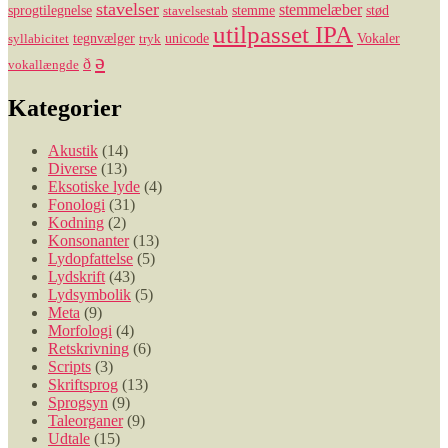
stavelser
stemmelæber
sprogtilegnelse
stemme
stød
stavelsestab
utilpasset IPA
tegnvælger
unicode
Vokaler
syllabicitet
tryk
ə
ð
vokallængde
Kategorier
Akustik
(14)
Diverse
(13)
Eksotiske lyde
(4)
Fonologi
(31)
Kodning
(2)
Konsonanter
(13)
Lydopfattelse
(5)
Lydskrift
(43)
Lydsymbolik
(5)
Meta
(9)
Morfologi
(4)
Retskrivning
(6)
Scripts
(3)
Skriftsprog
(13)
Sprogsyn
(9)
Taleorganer
(9)
Udtale
(15)