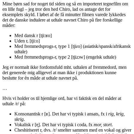
Mine børn sad for noget tid siden og så en importeret tegnefilm om
en lille fugl – jeg tror den hed Chiro, lad os antage det for
eksemplets skyld. I løbet af de få minutter filmen varede lykkedes
det de danske indtalere at udtale navnet Chiro på fire forskellige
måder:
Med dansk r [tjiːʁo]
Uden r, [tjiːo]
Med fremmedsprogs-r, type 1 [tjiɾo] (asiatisk/spansk/afrikansk
udtale)
Med fremmedsprogs-r, type 2 [tjiɹɔw] (engelsk udtale)
Jeg er normalt ikke fordomsfuld mht. udtalen af fremmedord, men
det generede mig alligevel at man ikke i produktionen kunne
beslutte for én måde at udtale navnet på.
…
Hvis vi holder os til hjemlige ord, har vi faktisk en del måder at
udtale /r/ på:
Konsonantisk r [ʁ]. Det har vi typisk i ansats, fx i
rig, krig,
skrig
.
Vokalisk r [ɐ̯]. Det har vi typisk i coda, fx
mor, stort
.
Cheshiriseret r, dvs. /r/ smelter sammen med en vokal og giver