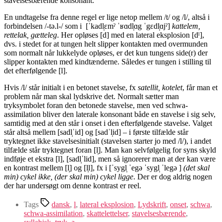
stavelsesbærende konsonant.
En undtagelse fra denne regel er lige netop mellem /t/ og /l/, altså i
forbindelsen /-tə.l-/ som i [ˈkadl̩ɛmˀ ˈʁɑdl̩ɑg ˈgɛdl̩ɑjˀ]
kattelem,
rettelak, gætteleg
. Her opløses [d] med en lateral eksplosion [dˡ],
dvs. i stedet for at tungen helt slipper kontakten med overmunden
som normalt når lukkelyde opløses, er det kun tungens side(r) der
slipper kontakten med kindtænderne. Således er tungen i stilling til
det efterfølgende [l].
Hvis /l/ står initialt i en betonet stavelse, fx
satellit, kotelet
, får man et
problem når man skal lydskrive det. Normalt sætter man
tryksymbolet foran den betonede stavelse, men ved schwa-
assimilation bliver den laterale konsonant både en stavelse i sig selv,
samtidig med at den står i onset i den efterfølgende stavelse. Valget
står altså mellem [sadl̩ˈid] og [sadˈl̩id] – i første tilfælde står
tryktegnet ikke stavelsesinitialt (stavelsen starter jo med /l/), i andet
tilfælde står tryktegnet foran [l̩]. Man kan selvfølgelig for syns skyld
indføje et ekstra [l], [sadl̩ˈlid], men så ignorerer man at der kan være
en kontrast mellem [l̩] og [l̩l], fx i [ˈsygl̩ ˈegə ˈsygl̩ ˈlegə ]
(det skal
min) cykel ikke,
(der skal min)
cykel ligge
. Der er dog aldrig nogen
der har undersøgt om denne kontrast er reel.
Tags
dansk
,
l
,
lateral eksplosion
,
Lydskrift
,
onset
,
schwa
,
schwa-assimilation
,
skattelettelser
,
stavelsesbærende
,