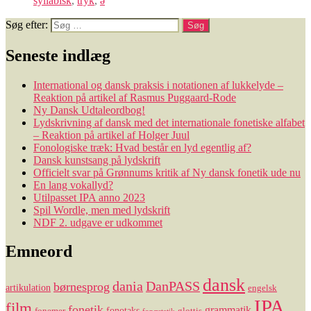
syllabisk
,
tryk
,
ə
Søg efter:
Seneste indlæg
International og dansk praksis i notationen af lukkelyde –
Reaktion på artikel af Rasmus Puggaard-Rode
Ny Dansk Udtaleordbog!
Lydskrivning af dansk med det internationale fonetiske alfabet
– Reaktion på artikel af Holger Juul
Fonologiske træk: Hvad består en lyd egentlig af?
Dansk kunstsang på lydskrift
Officielt svar på Grønnums kritik af Ny dansk fonetik ude nu
En lang vokallyd?
Utilpasset IPA anno 2023
Spil Wordle, men med lydskrift
NDF 2. udgave er udkommet
Emneord
dansk
dania
DanPASS
børnesprog
artikulation
engelsk
IPA
film
fonetik
grammatik
fonotaks