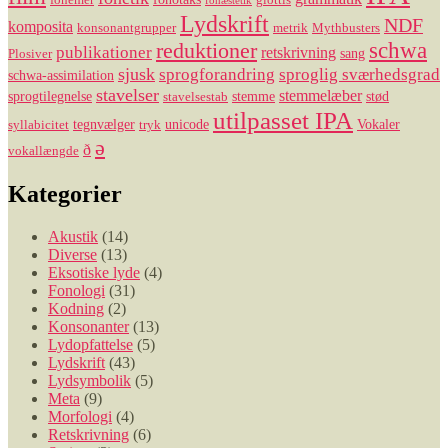
fonemer
glottis
fonæstetik
Lydskrift
NDF
komposita
konsonantgrupper
metrik
Mythbusters
reduktioner
schwa
publikationer
retskrivning
sang
Plosiver
sjusk
sprogforandring
sproglig sværhedsgrad
schwa-assimilation
stavelser
stemmelæber
sprogtilegnelse
stemme
stød
stavelsestab
utilpasset IPA
tegnvælger
unicode
Vokaler
syllabicitet
tryk
ə
ð
vokallængde
Kategorier
Akustik
(14)
Diverse
(13)
Eksotiske lyde
(4)
Fonologi
(31)
Kodning
(2)
Konsonanter
(13)
Lydopfattelse
(5)
Lydskrift
(43)
Lydsymbolik
(5)
Meta
(9)
Morfologi
(4)
Retskrivning
(6)