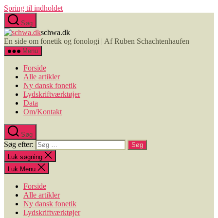
Spring til indholdet
Søg
schwa.dk
En side om fonetik og fonologi | Af Ruben Schachtenhaufen
Menu
Forside
Alle artikler
Ny dansk fonetik
Lydskriftværktøjer
Data
Om/Kontakt
Søg
Søg efter:
Luk søgning
Luk Menu
Forside
Alle artikler
Ny dansk fonetik
Lydskriftværktøjer