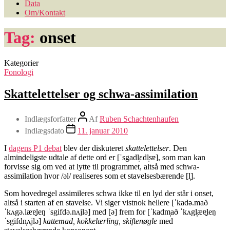
Data
Om/Kontakt
Tag:
onset
Kategorier
Fonologi
Skattelettelser og schwa-assimilation
Indlægsforfatter
Af
Ruben Schachtenhaufen
Indlægsdato
11. januar 2010
I
dagens P1 debat
blev der diskuteret
skattelettelser
. Den
almindeligste udtale af dette ord er [ˈsgadl̩ɛdl̩sɐ], som man kan
forvisse sig om ved at lytte til programmet, altså med schwa-
assimilation hvor /əl/ realiseres som et stavelsesbærende [l̩].
Som hovedregel assimileres schwa ikke til en lyd der står i onset,
altså i starten af en stavelse. Vi siger vistnok hellere [ˈkadə.mað
ˈkʌgə.læɐ̯leŋ ˈsgifdə.nʌjlə] med [ə] frem for [ˈkadm̩að ˈkʌgl̩æɐ̯leŋ
ˈsgifdn̩ʌjlə]
kattemad, kokkelærling, skiftenøgle
med