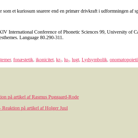
er som et kuriosum snarere end en primær drivkraft i udformningen af s
IV International Conference of Phonetic Sciences 99, University of C
aesthemes. Language 80.290-311.
temer
,
fonæstetik
,
ikonicitet
,
kr-
,
lu-
,
lugt
,
Lydsymbolik
,
onomatopoiet
ktion på artikel af Rasmus Puggaard-Rode
– Reaktion på artikel af Holger Juul