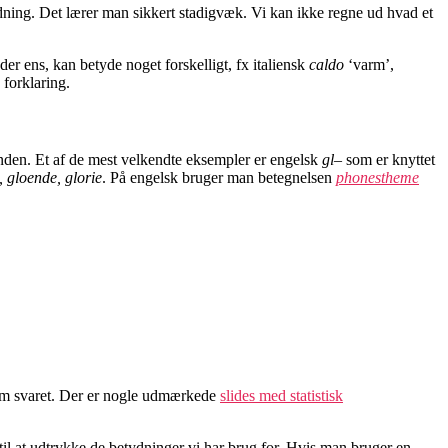
ydning. Det lærer man sikkert stadigvæk. Vi kan ikke regne ud hvad et
der ens, kan betyde noget forskelligt, fx italiensk
caldo
‘varm’,
forklaring.
nanden. Et af de mest velkendte eksempler er engelsk
gl
– som er knyttet
t, gloende, glorie
. På engelsk bruger man betegnelsen
phonestheme
t om svaret. Der er nogle udmærkede
slides med statistisk
til at udtrykke de betydninger vi har brug for. Hvis man bruger en