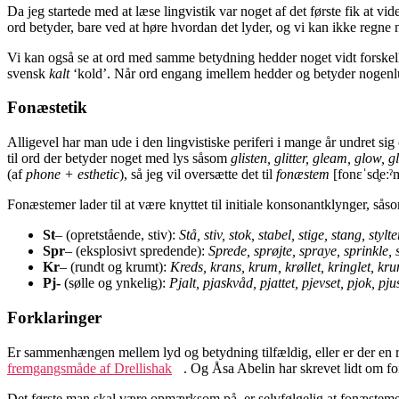
Da jeg startede med at læse lingvistik var noget af det første fik at
ord betyder, bare ved at høre hvordan det lyder, og vi kan ikke regne
Vi kan også se at ord med samme betydning hedder noget vidt forskell
svensk
kalt
‘kold’. Når ord engang imellem hedder og betyder nogenlun
Fonæstetik
Alligevel har man ude i den lingvistiske periferi i mange år undret si
til ord der betyder noget med lys såsom
glisten, glitter, gleam, glow, gl
(af
phone + esthetic
), så jeg vil oversætte det til
fonæstem
[fonɛˈsd̥eː
Fonæstemer lader til at være knyttet til initiale konsonantklynger, sås
St
– (opretstående, stiv):
Stå, stiv, stok, stabel, stige, stang, stylte
Spr
– (eksplosivt spredende):
Sprede, sprøjte, spraye, sprinkle,
Kr
– (rundt og krumt):
Kreds, krans, krum, krøllet, kringlet, kr
Pj-
(sølle og ynkelig):
Pjalt, pjaskvåd, pjattet, pjevset, pjok, pj
Forklaringer
Er sammenhængen mellem lyd og betydning tilfældig, eller er der en r
fremgangsmåde af Drellishak
. Og Åsa Abelin har skrevet lidt om f
Det første man skal være opmærksom på, er selvfølgelig at fonæsteme