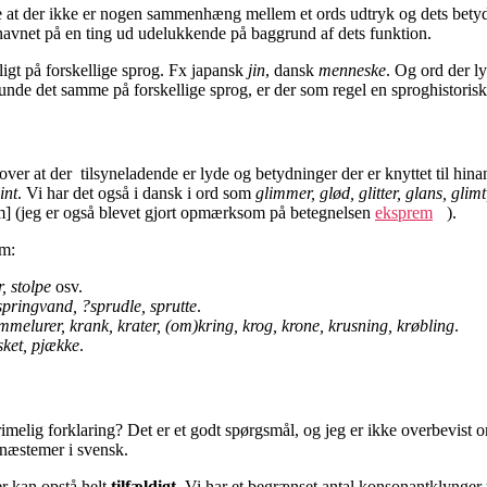
 vide at der ikke er nogen sammenhæng mellem et ords udtryk og dets bet
 navnet på en ting ud udelukkende på baggrund af dets funktion.
igt på forskellige sprog. Fx japansk
jin
, dansk
menneske
. Og ord der ly
de det samme på forskellige sprog, er der som regel en sproghistorisk 
g over at der tilsyneladende er lyde og betydninger der er knyttet til hi
int
. Vi har det også i dansk i ord som
glimmer, glød, glitter, glans, glim
ˀm] (jeg er også blevet gjort opmærksom på betegnelsen
eksprem
).
om:
r, stolpe
osv.
 springvand, ?sprudle, sprutte
.
ummelurer, krank, krater, (om)kring, krog, krone, krusning, krøbling
.
usket, pjække
.
imelig forklaring? Det er et godt spørgsmål, og jeg er ikke overbevis
onæstemer i svensk.
r kan opstå helt
tilfældigt
. Vi har et begrænset antal konsonantklynger 