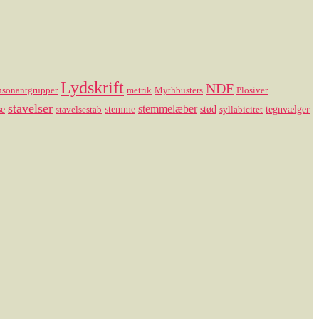
Lydskrift
NDF
nsonantgrupper
metrik
Mythbusters
Plosiver
stavelser
stemmelæber
se
stemme
stød
tegnvælger
stavelsestab
syllabicitet