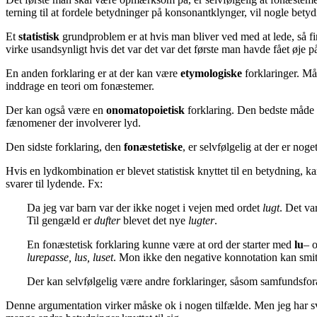
terning til at fordele betydninger på konsonantklynger, vil nogle bet
Et
statistisk
grundproblem er at hvis man bliver ved med at lede, så fi
virke usandsynligt hvis det var det var det første man havde fået øje p
En anden forklaring er at der kan være
etymologiske
forklaringer. M
inddrage en teori om fonæstemer.
Der kan også være en
onomatopoietisk
forklaring. Den bedste måde 
fænomener der involverer lyd.
Den sidste forklaring, den
fonæstetiske
, er selvfølgelig at der er nog
Hvis en lydkombination er blevet statistisk knyttet til en betydning,
svarer til lydende. Fx:
Da jeg var barn var der ikke noget i vejen med ordet
lugt
. Det va
Til gengæld er
dufter
blevet det nye
lugter
.
En fonæstetisk forklaring kunne være at ord der starter med
lu
– o
lurepasse, lus, luset
. Mon ikke den negative konnotation kan smit
Der kan selvfølgelig være andre forklaringer, såsom samfundsforan
Denne argumentation virker måske ok i nogen tilfælde. Men jeg har sv