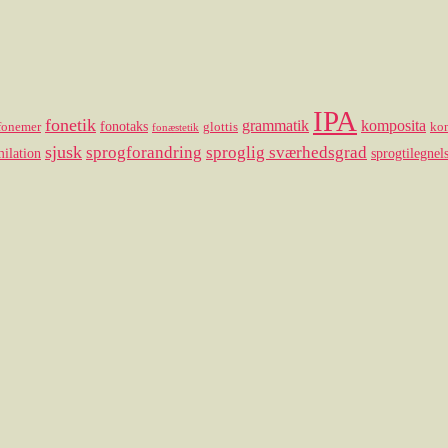
IPA
fonetik
grammatik
komposita
fonotaks
fonemer
glottis
ko
fonæstetik
sjusk
sprogforandring
sproglig sværhedsgrad
ilation
sprogtilegnel