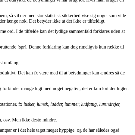
, så vil der med stor statistisk sikkerhed vise sig noget som ville
er længe nok. Det betyder ikke at det ikke er tilfældigt.
 ord. I de tilfælde kan det lydlige sammenfald forklares uden at
ruttende [spr]. Denne forklaring kan dog rimeligvis kun række til
ist omfang.
roduktivt. Det kan fx være med til at betydninger kan ændres så de
ag forbinder mange lugt med noget negativt, det er kun lort der lugter.
otationer, fx
lusket, lumsk, ludder, lummer, ludfattig, lurendrejer,
u, osv. Men ikke desto mindre.
ntpar er i det hele taget meget hyppige, og de har således også