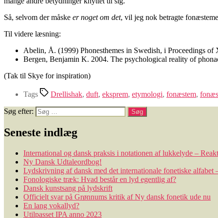
mange andre betydninger knyttet til sig.
Så, selvom der måske
er noget om det
, vil jeg nok betragte fonæstem
Til videre læsning:
Abelin, Å. (1999) Phonesthemes in Swedish, i Proceedings of X
Bergen, Benjamin K. 2004. The psychological reality of phon
(Tak til Skye for inspiration)
Tags
Drellishak
,
duft
,
eksprem
,
etymologi
,
fonæstem
,
fonæs
Søg efter:
Seneste indlæg
International og dansk praksis i notationen af lukkelyde – Rea
Ny Dansk Udtaleordbog!
Lydskrivning af dansk med det internationale fonetiske alfabet 
Fonologiske træk: Hvad består en lyd egentlig af?
Dansk kunstsang på lydskrift
Officielt svar på Grønnums kritik af Ny dansk fonetik ude nu
En lang vokallyd?
Utilpasset IPA anno 2023