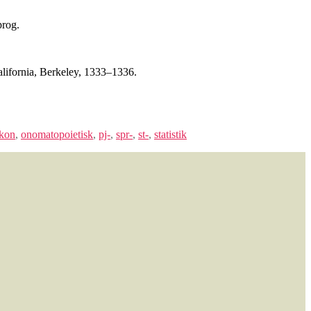
prog.
alifornia, Berkeley, 1333–1336.
ikon
,
onomatopoietisk
,
pj-
,
spr-
,
st-
,
statistik