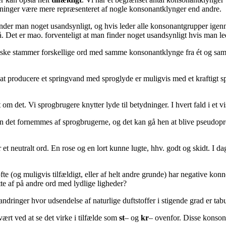
ydninger være mere repræsenteret af nogle konsonantklynger end andre.
nder man noget usandsynligt, og hvis leder alle konsonantgrupper igennem
å. Det er mao. forventeligt at man finder noget usandsynligt hvis man led
åske stammer forskellige ord med samme konsonantklynge fra ét og samme
at producere et springvand med sproglyde er muligvis med et kraftigt sp
et om det. Vi sprogbrugere knytter lyde til betydninger. I hvert fald i et v
 kan det fornemmes af sprogbrugerne, og det kan gå hen at blive pseudop
r et neutralt ord. En rose og en lort kunne lugte, hhv. godt og skidt. I d
fte (og muligvis tilfældigt, eller af helt andre grunde) har negative konn
te af på andre ord med lydlige ligheder?
dringer hvor udsendelse af naturlige duftstoffer i stigende grad er tab
ært ved at se det virke i tilfælde som
st
– og
kr
– ovenfor. Disse konsona