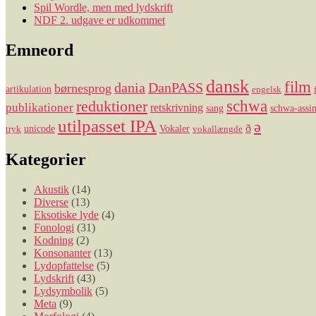
Spil Wordle, men med lydskrift
NDF 2. udgave er udkommet
Emneord
dansk
film
dania
DanPASS
børnesprog
artikulation
engelsk
reduktioner
schwa
publikationer
retskrivning
sang
schwa-assim
utilpasset IPA
ə
ð
unicode
Vokaler
tryk
vokallængde
Kategorier
Akustik
(14)
Diverse
(13)
Eksotiske lyde
(4)
Fonologi
(31)
Kodning
(2)
Konsonanter
(13)
Lydopfattelse
(5)
Lydskrift
(43)
Lydsymbolik
(5)
Meta
(9)