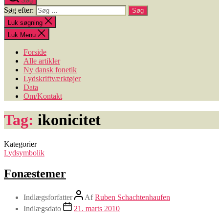
Søg
Søg efter:
Luk søgning
Luk Menu
Forside
Alle artikler
Ny dansk fonetik
Lydskriftværktøjer
Data
Om/Kontakt
Tag:
ikonicitet
Kategorier
Lydsymbolik
Fonæstemer
Indlægsforfatter
Af
Ruben Schachtenhaufen
Indlægsdato
21. marts 2010