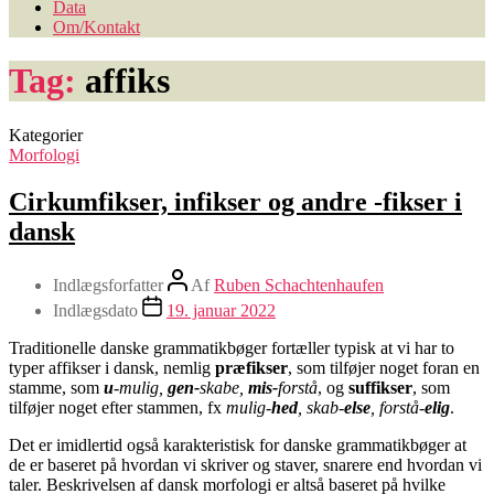
Data
Om/Kontakt
Tag:
affiks
Kategorier
Morfologi
Cirkumfikser, infikser og andre -fikser i
dansk
Indlægsforfatter
Af
Ruben Schachtenhaufen
Indlægsdato
19. januar 2022
Traditionelle danske grammatikbøger fortæller typisk at vi har to
typer affikser i dansk, nemlig
præfikser
, som tilføjer noget foran en
stamme, som
u
-mulig,
gen-
skabe,
mis-
forstå
, og
suffikser
, som
tilføjer noget efter stammen, fx
mulig-
hed
, skab-
else
, forstå-
elig
.
Det er imidlertid også karakteristisk for danske grammatikbøger at
de er baseret på hvordan vi skriver og staver, snarere end hvordan vi
taler. Beskrivelsen af dansk morfologi er altså baseret på hvilke