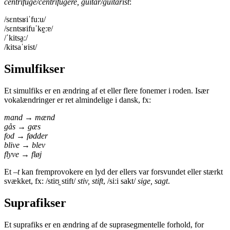
centrifuge/centrifugere, guitar/guitarist
:
/sɛntsʁiˈfuːu/
/sɛntsʁifuˈkḛːɐ/
/ˈkitsa̰ː/
/kitsaˈʁist/
Simulfikser
Et simulfiks er en ændring af et eller flere fonemer i roden. Især
vokalændringer er ret almindelige i dansk, fx:
mand → mænd
gås → gæs
fod → fødder
blive → blev
flyve → fløj
Et –
t
kan fremprovokere en lyd der ellers var forsvundet eller stærkt
svækket, fx: /stiʊ̰ stift/
stiv, stift
, /siːi sakt/
sige, sagt
.
Suprafikser
Et suprafiks er en ændring af de suprasegmentelle forhold, for