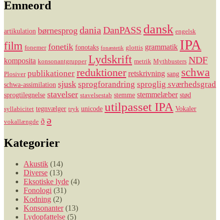
Emneord
dansk
dania
DanPASS
børnesprog
artikulation
engelsk
IPA
film
fonetik
grammatik
fonotaks
fonemer
glottis
fonæstetik
Lydskrift
NDF
komposita
konsonantgrupper
metrik
Mythbusters
reduktioner
schwa
publikationer
retskrivning
sang
Plosiver
sjusk
sprogforandring
sproglig sværhedsgrad
schwa-assimilation
stavelser
stemmelæber
sprogtilegnelse
stemme
stød
stavelsestab
utilpasset IPA
tegnvælger
unicode
Vokaler
syllabicitet
tryk
ə
ð
vokallængde
Kategorier
Akustik
(14)
Diverse
(13)
Eksotiske lyde
(4)
Fonologi
(31)
Kodning
(2)
Konsonanter
(13)
Lydopfattelse
(5)