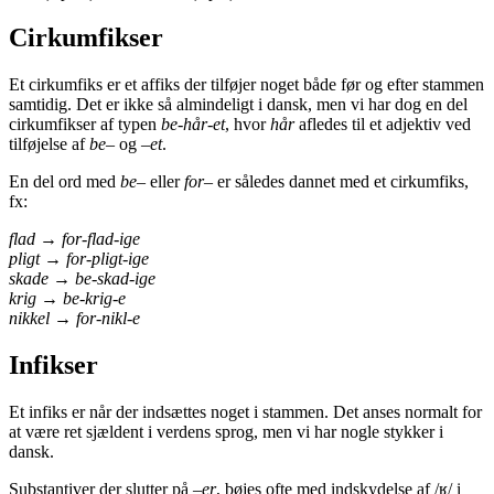
Cirkumfikser
Et cirkumfiks er et affiks der tilføjer noget både før og efter stammen
samtidig. Det er ikke så almindeligt i dansk, men vi har dog en del
cirkumfikser af typen
be-hår-et
, hvor
hår
afledes til et adjektiv ved
tilføjelse af
be
– og –
et
.
En del ord med
be
– eller
for
– er således dannet med et cirkumfiks,
fx:
flad → for-flad-ige
pligt → for-pligt-ige
skade → be-skad-ige
krig → be-krig-e
nikkel →
for-nikl-e
Infikser
Et infiks er når der indsættes noget i stammen. Det anses normalt for
at være ret sjældent i verdens sprog, men vi har nogle stykker i
dansk.
Substantiver der slutter på –
er
, bøjes ofte med indskydelse af /ʁ/ i