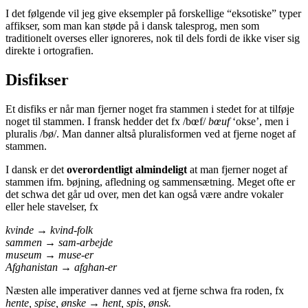
I det følgende vil jeg give eksempler på forskellige “eksotiske” typer
affikser, som man kan støde på i dansk talesprog, men som
traditionelt overses eller ignoreres, nok til dels fordi de ikke viser sig
direkte i ortografien.
Disfikser
Et disfiks er når man fjerner noget fra stammen i stedet for at tilføje
noget til stammen. I fransk hedder det fx /bœf/
bœuf
‘okse’, men i
pluralis /bø/. Man danner altså pluralisformen ved at fjerne noget af
stammen.
I dansk er det
overordentligt almindeligt
at man fjerner noget af
stammen ifm. bøjning, afledning og sammensætning. Meget ofte er
det schwa det går ud over, men det kan også være andre vokaler
eller hele stavelser, fx
kvinde →
kvind-folk
sammen →
sam-arbejde
museum →
muse-er
Afghanistan →
afghan-er
Næsten alle imperativer dannes ved at fjerne schwa fra roden, fx
hente, spise, ønske →
hent, spis, ønsk.