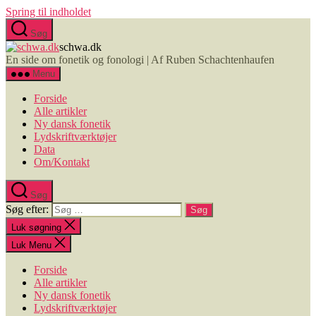
Spring til indholdet
Søg
schwa.dk
En side om fonetik og fonologi | Af Ruben Schachtenhaufen
Menu
Forside
Alle artikler
Ny dansk fonetik
Lydskriftværktøjer
Data
Om/Kontakt
Søg
Søg efter:
Luk søgning
Luk Menu
Forside
Alle artikler
Ny dansk fonetik
Lydskriftværktøjer