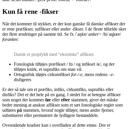
Kun få rene -fikser
Når det kommer til stykket, er der kun ganske få danske affikser der
er rene præfikser, suffikser eller andre -fikser. I de fleste tilfælde sker
der flere ændringer på samme tid. Se fx /ˈaŋkɐ/
anker
> /fɒˈaŋ̰kʁɐ/
forankre
:
Dansk er propfyldt med “eksotiske” affikser.
Fonologisk tilføjes præfikset / fɒ / og infikset /ʁ/, og der
tilføjes knirk, et suprafiks om man vil.
Ortografisk tiløjes cirkumfikset
for-/-e
, mens rodens –
e-
disfigeres
Er der så tale om et præfiks, infiks, cirkumfiks, suprafiks eller
disfiks? Det er det hele på en gang. I stedet for at betegne affikser
som noget der kommer
før
eller
efter
stammen, giver det måske
bedre mening at anskue affikser som et sæt fonologiske regler som
udføres
på
stammen, hvoraf nogle tilføjer, mens andre fjerner,
substituerer eller permuterer de lydligere bestanddele.
Ovenstående kradser kun i overfladen af dette emne. Der er