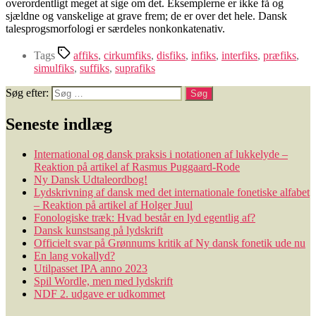
overordentligt meget at sige om det. Eksemplerne er ikke få og
sjældne og vanskelige at grave frem; de er over det hele. Dansk
talesprogsmorfologi er særdeles nonkonkatenativ.
Tags
affiks
,
cirkumfiks
,
disfiks
,
infiks
,
interfiks
,
præfiks
,
simulfiks
,
suffiks
,
suprafiks
Søg efter:
Seneste indlæg
International og dansk praksis i notationen af lukkelyde –
Reaktion på artikel af Rasmus Puggaard-Rode
Ny Dansk Udtaleordbog!
Lydskrivning af dansk med det internationale fonetiske alfabet
– Reaktion på artikel af Holger Juul
Fonologiske træk: Hvad består en lyd egentlig af?
Dansk kunstsang på lydskrift
Officielt svar på Grønnums kritik af Ny dansk fonetik ude nu
En lang vokallyd?
Utilpasset IPA anno 2023
Spil Wordle, men med lydskrift
NDF 2. udgave er udkommet