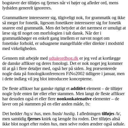
bogstaver der tilføjes og fjernes når vi bøjer og afleder ord, mens
lydsiden generelt ignoreres.
Grammatikere interesserer sig, tilgiveligt nok, for grammatik og ikke
så meget for fonetik, ligesom fonetikere interesserer sig for fonetik
snarere end grammatik. Men det betyder at det nærmest er umuligt at
læse sig til noget om morfologien i talt dansk. Når der i
grammatikbøger en enkelt gang imellem er nævnt noget om
fonetiske forhold, er udsagnene mangelfulde eller direkte i modstrid
med virkeligheden.
Gennem mit arbejde med
udtaleordbog.dk
er jeg ved at kortlægge
de danske affikser og deres fonologi. Det er nok noget jeg kommer
til at gå i flere detaljer med, også her på siden. Jeg præsenterede
nogle data på fonologikonferencen FiNo2002 tidligere i januar, men
i dette indlæg vil jeg blot introducere koncepterne.
De fleste affikser har ganske rigtigt et
additivt
element – de tilføjer
nogle lyde enten før eller efter stammen. Men langt de fleste affikser
har desuden også et eller flere
nonkonkatenative
elementer – de
laver om på stammen på en eller anden måde, fx:
Det hedder /hṵːs/
hus
, men /huslɪ/
huslig
. I afledningen
tilføjes
/lɪ/,
men samtidig
fjernes
knirk og længde fra roden. Der tilføjes altså
ikke blot noget efter roden
hus
, men selve roden ændrer også udtale.