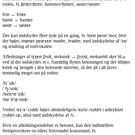
roden, fx
fætter/fætre
,
hammer/hamre, søster/søstre
:
fɛtɐ → fɛtʁɐ
hamɐ → hamʁɐ
søstɐ → søstʁɐ
Der kan indskydes flere lyde på en gang, fx /moɐ pʁoɐ/
mor, bror
der bøjes /møɤʁɐ pʁœɤʁɐ/
mødre, brødre
, med indskydelse af /ɤʁ/
og ændring af rodvokalen.
Afledninger af typen
fysik
, mekanik
→ fysisk, mekanisk
sker bl.a.
ved at der indskydes et
s
. Samtidig flyttes betoningen og der tilføjes
knirk og længde i den betonede stavelse, så der alt i alt laves
temmelig meget om på roden:
/fyˈsik/
/ˈfy̰ːsɪsk/
/mekʰæˈnik/
/meˈkʰæ̰ːnɪsk/
Verbet /ʁyːɤ/
rydde
bøjes almindeligvis /ʁytɤ/
ryddet
i udtrykket
ryddet op
, altså med indskydelse af /t/.
Hvis en afledningsendelser er betonet, kan den indimellem
fremprovokere en ellers forsvundet konsonant, fx