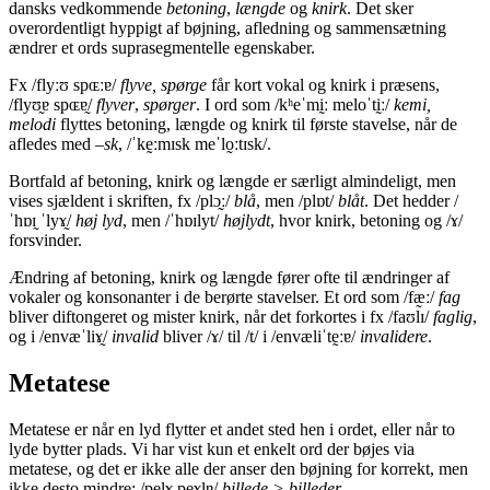
dansks vedkommende
betoning
,
længde
og
knirk
. Det sker
overordentligt hyppigt af bøjning, afledning og sammensætning
ændrer et ords suprasegmentelle egenskaber.
Fx /flyːʊ spɶːɐ/
flyve, spørge
får kort vokal og knirk i præsens,
/flyʊ̰ɐ spɶɐ̰/
flyver
,
spørger
. I ord som /kʰeˈmḭː meloˈtḭː/
kemi,
melodi
flyttes betoning, længde og knirk til første stavelse, når de
afledes med –
sk
, /ˈkḛːmɪsk meˈlo̰ːtɪsk/.
Bortfald af betoning, knirk og længde er særligt almindeligt, men
vises sjældent i skriften, fx /plɔ̰ː/
blå
, men /plɒt/
blåt
. Det hedder /
ˈhɒɪ̰ ˈlyɤ̰/
høj lyd
, men /ˈhɒɪlyt/
højlydt
, hvor knirk, betoning og /ɤ/
forsvinder.
Ændring af betoning, knirk og længde fører ofte til ændringer af
vokaler og konsonanter i de berørte stavelser. Et ord som /fæ̰ː/
fag
bliver diftongeret og mister knirk, når det forkortes i fx /faʊlɪ/
faglig
,
og i /envæˈliɤ̰/
invalid
bliver /ɤ/ til /t/ i /envæliˈtḛːɐ/
invalidere
.
Metatese
Metatese er når en lyd flytter et andet sted hen i ordet, eller når to
lyde bytter plads. Vi har vist kun et enkelt ord der bøjes via
metatese, og det er ikke alle der anser den bøjning for korrekt, men
ikke desto mindre: /pelɤ peɤlɐ/
billede > billeder
.