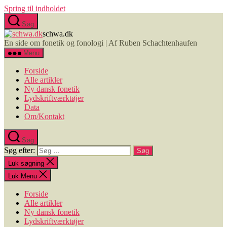
Spring til indholdet
Søg
schwa.dk
En side om fonetik og fonologi | Af Ruben Schachtenhaufen
Menu
Forside
Alle artikler
Ny dansk fonetik
Lydskriftværktøjer
Data
Om/Kontakt
Søg
Søg efter:
Luk søgning
Luk Menu
Forside
Alle artikler
Ny dansk fonetik
Lydskriftværktøjer