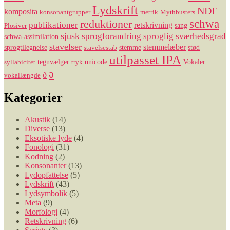
Lydskrift
NDF
komposita
konsonantgrupper
metrik
Mythbusters
reduktioner
schwa
publikationer
retskrivning
sang
Plosiver
sjusk
sprogforandring
sproglig sværhedsgrad
schwa-assimilation
stavelser
stemmelæber
sprogtilegnelse
stemme
stød
stavelsestab
utilpasset IPA
tegnvælger
unicode
Vokaler
syllabicitet
tryk
ə
ð
vokallængde
Kategorier
Akustik
(14)
Diverse
(13)
Eksotiske lyde
(4)
Fonologi
(31)
Kodning
(2)
Konsonanter
(13)
Lydopfattelse
(5)
Lydskrift
(43)
Lydsymbolik
(5)
Meta
(9)
Morfologi
(4)
Retskrivning
(6)