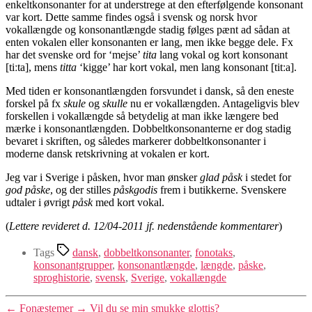
enkeltkonsonanter for at understrege at den efterfølgende konsonant
var kort. Dette samme findes også i svensk og norsk hvor
vokallængde og konsonantlængde stadig følges pænt ad sådan at
enten vokalen eller konsonanten er lang, men ikke begge dele. Fx
har det svenske ord for ‘mejse’
tita
lang vokal og kort konsonant
[tiːta], mens
titta
‘kigge’ har kort vokal, men lang konsonant [titːa].
Med tiden er konsonantlængden forsvundet i dansk, så den eneste
forskel på fx
skule
og
skulle
nu er vokallængden. Antageligvis blev
forskellen i vokallængde så betydelig at man ikke længere bed
mærke i konsonantlængden. Dobbeltkonsonanterne er dog stadig
bevaret i skriften, og således markerer dobbeltkonsonanter i
moderne dansk retskrivning at vokalen er kort.
Jeg var i Sverige i påsken, hvor man ønsker
glad påsk
i stedet for
god påske
, og der stilles
påskgodis
frem i butikkerne. Svenskere
udtaler i øvrigt
påsk
med kort vokal.
(
Lettere revideret d. 12/04-2011 jf. nedenstående kommentarer
)
Tags
dansk
,
dobbeltkonsonanter
,
fonotaks
,
konsonantgrupper
,
konsonantlængde
,
længde
,
påske
,
sproghistorie
,
svensk
,
Sverige
,
vokallængde
←
Fonæstemer
→
Vil du se min smukke glottis?