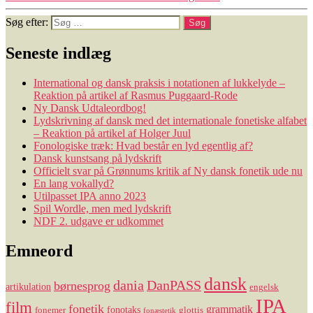
Søg efter:
Seneste indlæg
International og dansk praksis i notationen af lukkelyde –
Reaktion på artikel af Rasmus Puggaard-Rode
Ny Dansk Udtaleordbog!
Lydskrivning af dansk med det internationale fonetiske alfabet
– Reaktion på artikel af Holger Juul
Fonologiske træk: Hvad består en lyd egentlig af?
Dansk kunstsang på lydskrift
Officielt svar på Grønnums kritik af Ny dansk fonetik ude nu
En lang vokallyd?
Utilpasset IPA anno 2023
Spil Wordle, men med lydskrift
NDF 2. udgave er udkommet
Emneord
dansk
dania
DanPASS
børnesprog
artikulation
engelsk
IPA
film
fonetik
grammatik
fonotaks
fonemer
glottis
fonæstetik