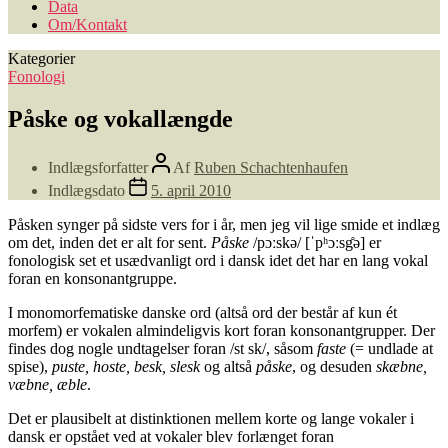
Data
Om/Kontakt
Kategorier
Fonologi
Påske og vokallængde
Indlægsforfatter
Af
Ruben Schachtenhaufen
Indlægsdato
5. april 2010
Påsken synger på sidste vers for i år, men jeg vil lige smide et indlæg
om det, inden det er alt for sent.
Påske
/pɔːskə/ [ˈpʰɔːsg̊ə] er
fonologisk set et usædvanligt ord i dansk idet det har en lang vokal
foran en konsonantgruppe.
I monomorfematiske danske ord (altså ord der består af kun ét
morfem) er vokalen almindeligvis kort foran konsonantgrupper. Der
findes dog nogle undtagelser foran /st sk/, såsom
faste
(= undlade at
spise),
puste, hoste, besk, slesk
og altså
påske
, og desuden
skæbne,
væbne, æble
.
Det er plausibelt at distinktionen mellem korte og lange vokaler i
dansk er opstået ved at vokaler blev forlænget foran