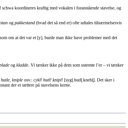
 schwa koordineres kraftig med vokalen i foranstående stavelse, og
istan
og
pakkestand
(hvad det så end er) ofte udtales tilnærmelsesvis
som om at det var et [y], burde man ikke have problemer med det
plade
og
kladde
. Vi tænker ikke på dem som ustemte l’er – vi tænker
 hutle, kniple
osv.:
cykl! hutl! knipl!
[sygl̥ hudl̥ knebl̥]. Det sker i
nant der er tættere på stavelsens kerne.