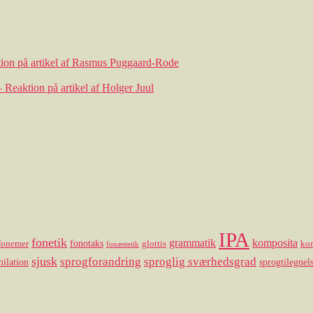
ktion på artikel af Rasmus Puggaard-Rode
– Reaktion på artikel af Holger Juul
IPA
fonetik
grammatik
komposita
fonotaks
fonemer
glottis
ko
fonæstetik
sjusk
sprogforandring
sproglig sværhedsgrad
ilation
sprogtilegnel