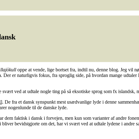
dansk
llajökull
oppe at vende, lige bortset fra, indtil nu, denne blog. Jeg vil 
ra. Der er naturligvis fokus, fra sproglig side, på hvordan mange udtaler 
e svært ved at udtale nogle ting på så eksotiske sprog som fx islandsk, 
ːkʏtl̥]. De fra et dansk synspunkt mest usædvanlige lyde i denne sammenh
varer nogenlunde til de danske lyde.
ar dem faktisk i dansk i forvejen, men kun som varianter af andre fone
bliver bevidstgjorte om det, har vi svært ved at udtale lydene i andr