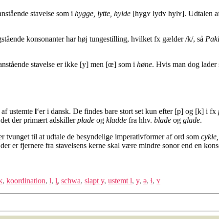
ranstående stavelse som i
hygge, lytte, hylde
[hygʏ lydʏ hylʏ]. Udtalen af
ende konsonanter har høj tungestilling, hvilket fx gælder /k/, så
Pak
oranstående stavelse er ikke [y] men [œ] som i
høne
. Hvis man dog lader 
r af ustemte
l
‘er i dansk. De findes bare stort set kun efter [p] og [k] i fx
 det der primært adskiller
plade
og
kladde
fra hhv.
blade
og
glade
.
er tvunget til at udtale de besyndelige imperativformer af ord som
cykle,
der er fjernere fra stavelsens kerne skal være mindre sonor end en konso
k
,
koordination
,
l
,
l̥
,
schwa
,
slapt y
,
ustemt l
,
y
,
ə
,
ɬ
,
ʏ