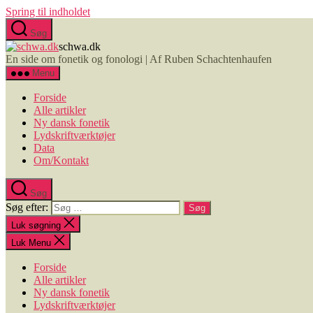
Spring til indholdet
Søg
schwa.dk
En side om fonetik og fonologi | Af Ruben Schachtenhaufen
Menu
Forside
Alle artikler
Ny dansk fonetik
Lydskriftværktøjer
Data
Om/Kontakt
Søg
Søg efter:
Luk søgning
Luk Menu
Forside
Alle artikler
Ny dansk fonetik
Lydskriftværktøjer