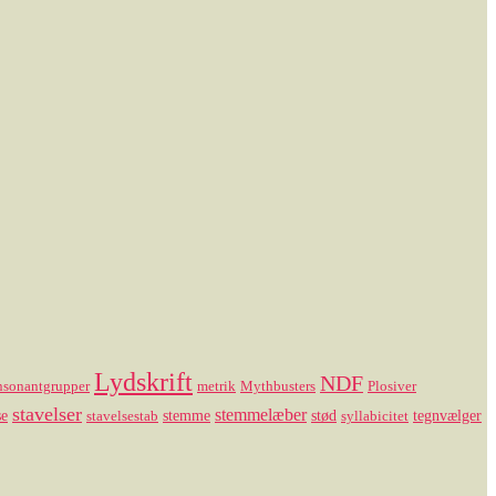
Lydskrift
NDF
nsonantgrupper
metrik
Mythbusters
Plosiver
stavelser
stemmelæber
se
stemme
stød
tegnvælger
stavelsestab
syllabicitet