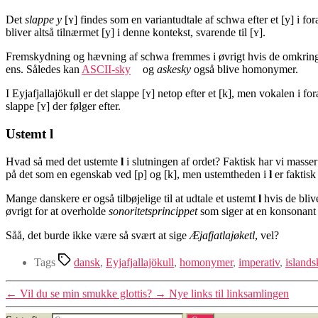
Det
slappe y
[ʏ] findes som en variantudtale af schwa efter et [y] i fo
bliver altså tilnærmet [y] i denne kontekst, svarende til [ʏ].
Fremskydning og hævning af schwa fremmes i øvrigt hvis de omkringstå
ens. Således kan
ASCII-sky
og
askesky
også blive homonymer.
I Eyjafjallajökull er det slappe [ʏ] netop efter et [k], men vokalen i f
slappe [ʏ] der følger efter.
Ustemt l
Hvad så med det ustemte
l
i slutningen af ordet? Faktisk har vi masse
på det som en egenskab ved [p] og [k], men ustemtheden i
l
er faktisk
Mange danskere er også tilbøjelige til at udtale et ustemt
l
hvis de bliv
øvrigt for at overholde
sonoritetsprincippet
som siger at en konsonant 
Såå, det burde ikke være så svært at sige
Æjafjatlajøketl
, vel?
Tags
dansk
,
Eyjafjallajökull
,
homonymer
,
imperativ
,
islands
←
Vil du se min smukke glottis?
→
Nye links til linksamlingen