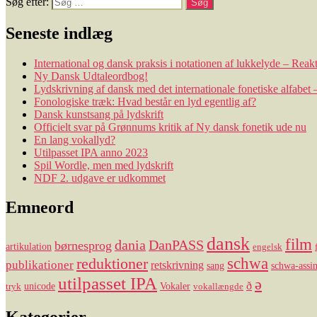
Søg efter:
Seneste indlæg
International og dansk praksis i notationen af lukkelyde – Rea
Ny Dansk Udtaleordbog!
Lydskrivning af dansk med det internationale fonetiske alfabet 
Fonologiske træk: Hvad består en lyd egentlig af?
Dansk kunstsang på lydskrift
Officielt svar på Grønnums kritik af Ny dansk fonetik ude nu
En lang vokallyd?
Utilpasset IPA anno 2023
Spil Wordle, men med lydskrift
NDF 2. udgave er udkommet
Emneord
dansk
film
dania
DanPASS
børnesprog
artikulation
engelsk
reduktioner
schwa
publikationer
retskrivning
sang
schwa-assim
utilpasset IPA
ə
ð
unicode
Vokaler
tryk
vokallængde