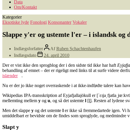
Data
Om/Kontakt
Kategorier
Eksotiske lyde
Fonologi
Konsonanter
Vokaler
Slappe y'er og ustemte l'er – i islandsk og 
Indlægsforfatter
Af
Ruben Schachtenhaufen
Indlægsdato
24. april 2010
Der er vist ikke den sprogblog der i den sidste tid ikke har haft
Eyjafja
behandling af emnet – der er rigeligt med links til at surfe videre derf
islænder
.
Nu er der jo ikke noget overraskende i at ikke-indfødte talere kan hav
Wikipedias IPA-transskription af Eyjafjallajökull er [ˈɛɪjaˌfjatlaˌjœ
mellemting mellem
y
og
u
, og så det ustemte
l
[l̥]. Resten af lydene s
Men det slappe
y
og det ustemte
l
er ikke så fremmedartede igen. Vi h
umiddelbart er bevidste om de findes som sproglyde, og medmindre vi 
Slapt y