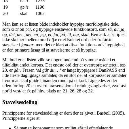
18
haːˀr
1275
19
gɔːˀr
1190
20
skal
1062
Man kan se at listen både indeholder hyppige morfologiske dele,
som /ə ər ən əd/, og hyppige enstavede funktionsord, som
så, du, ja,
og, det, den, der, en, jeg, er, for, på, til, har, skal
. Bemærk at scriptet
ikke skelner mellem om fx /ja/ er et isoleret ord eller fx første
stavelser i
januar
, men det er klart at disse funktionsords hyppighed
er den primære årsag til at stavelserne er så hyppige.
Mit bud er at listen ville se nogenlunde ud på samme måde i et
tilfældigt andet korpus. Det eneste ord der er overrepræsenteret i top
20, er
går
. Frasen ‘
så går du …
‘ er langt hyppigere i DanPASS end
i de fleste dagligdags samtaler, da en stor del af korpusset er samtaler
hvor man skal guide hinanden rundt på et kort. Ligeledes er der
uden for top 20 en overrepræsentation af retningsangivelser, /syd øst
norˀd vɛst/ er fx på hhv. plads nr. 21, 26, 28 og 32.
Stavelsesdeling
Principperne for stavelsedeling er dem der er givet i Basbøll (2005).
Principperne siger at:
Så mange konsonanter som muligt går til efterfølgende