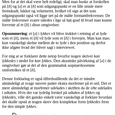
Men for at det skal være helt redeligt, skal man huske at forskellen
på [ð] og [ə] er at [ð] som udgangspunkt er en lille smule mere
fremskudt, lukket og velariseret, hvilket vil sige at det som
udgangspunkt også vil ligge tæt på de målte formantfrekvenser. De
målte frekvenser svarer således i lige så høj grad til hvad man kunne
forvente af et [ð] i disse omgivelser.
Opsummering
: et [ə] i
lykkes
vil blive trukket i retning af at lyde
som et [ð], mens et [ð] vil lyde som et [ð] i forvejen. Man kan mao.
kun vanskeligt skelne mellem de to lyde i den position og derfor
ikke afgøre hvad der bliver sagt i interviewet.
For mig at se forklarer dette netop hvorfor nogen skriver
kan
lykkedes
i stedet for
kan lykkes
. Den akustiske påvirkning af [ə] i de
omgivelser gør at det af den grammatisk uopmærksomme
omfortolkes til et [ð].
Denne forklaring er også tilfredsstillende da det er mindre
almindeligt at svage stavere putter ekstra morfemer på et ord. Det er
mere almindeligt at morfemer udelades i skriften da de ofte udelades
i udtalen. Hvis der var tydelig forskel på udtalen af
lykkes
og
lykkedes
, ville det ganske enkelt være vanskeligt at forklare hvordan
det skulle opstå at nogen skrev den komplekse form
lykkedes
frem
for den simple
lykkes
.
Tags