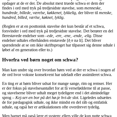
opdager at de er der. De absolut mest truede schwa er dem der
findes i ord med tryk på tredjesidste stavelse, som
menneske,
hundrede, billede, værelse, køkkenet, lykkelig
, der bliver til
menske,
hundred, billed, værlse, køknet, lyklig
.
(Reglen er at en posttonisk stavelse der kun består af et schwa,
forsvinder i ord med tryk på tredjesidste stavelse. Det berører en del
flerestavede endelser som –
ede, -ere, -ene, -ende, -elig
. Disse
endelser udtales efterhånden enstavede [ð̩ ɐ nə li]. Det bliver
spændende at se om ikke skriftsproget har tilpasset sig denne udtale i
løbet af en generation eller to.)
Hvorfra ved børn noget om schwa?
Man kan undre sig over hvordan børn ved at der er schwa i nogen af
de ord hvor voksne konsekvent har udeladt eller assimileret schwa.
En ting er at børn bliver udsat for mange sange, rim og remser. Her
er der fokus på stavelsesantallet for at få versefødderne til at passe,
og stavelserne bliver udtalt meget tydeligere end i det almindelige
sprog –
Kej-ser-en bor på det hø-je hvi-de slot
. Ligeledes udsættes
de for pædagogisk udtale, og ikke mindst en del råb og emfatisk
udtale, og også her er artikulationen ofte overdrevet tydelig.
Men barnet må også lære et system; ellers ville de kun putte schwa