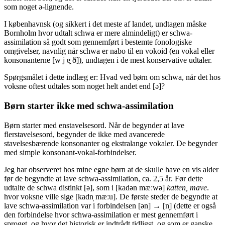
som noget ə-lignende.
I københavnsk (og sikkert i det meste af landet, undtagen måske
Bornholm hvor udtalt schwa er mere almindeligt) er schwa-
assimilation så godt som gennemført i bestemte fonologiske
omgivelser, navnlig når schwa er nabo til en vokoid (en vokal eller
konsonanterne [w j ɐ̯ ð]), undtagen i de mest konservative udtaler.
Spørgsmålet i dette indlæg er: Hvad ved børn om schwa, når det hos
voksne oftest udtales som noget helt andet end [ə]?
Børn starter ikke med schwa-assimilation
Børn starter med enstavelsesord. Når de begynder at lave
flerstavelsesord, begynder de ikke med avancerede
stavelsesbærende konsonanter og ekstralange vokaler. De begynder
med simple konsonant-vokal-forbindelser.
Jeg har observeret hos mine egne børn at de skulle have en vis alder
før de begyndte at lave schwa-assimilation, ca. 2,5 år. Før dette
udtalte de schwa distinkt [ə], som i [kadən mæːwə]
katten, mave
.
hvor voksne ville sige [kadn̩ mæːu]. De første steder de begyndte at
lave schwa-assimilation var i forbindelsen [ən] → [n̩] (dette er også
den forbindelse hvor schwa-assimilation er mest gennemført i
sproget, og hvor det historisk er indtrådt tidligst, og som er ganske