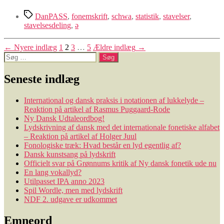
Tags
DanPASS
,
fonemskrift
,
schwa
,
statistik
,
stavelser
,
stavelsesdeling
,
ə
Navigation
←
Nyere
indlæg
1
2
3
…
5
Ældre
indlæg
→
Søg
til
efter:
indlæg
Seneste indlæg
International og dansk praksis i notationen af lukkelyde –
Reaktion på artikel af Rasmus Puggaard-Rode
Ny Dansk Udtaleordbog!
Lydskrivning af dansk med det internationale fonetiske alfabet
– Reaktion på artikel af Holger Juul
Fonologiske træk: Hvad består en lyd egentlig af?
Dansk kunstsang på lydskrift
Officielt svar på Grønnums kritik af Ny dansk fonetik ude nu
En lang vokallyd?
Utilpasset IPA anno 2023
Spil Wordle, men med lydskrift
NDF 2. udgave er udkommet
Emneord