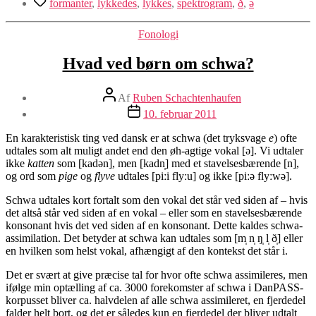
formanter
,
lykkedes
,
lykkes
,
spektrogram
,
ð
,
ə
Kategorier
Fonologi
Hvad ved børn om schwa?
Indlægsforfatter
Af
Ruben Schachtenhaufen
Indlægsdato
10. februar 2011
En karakteristisk ting ved dansk er at schwa (det tryksvage
e
) ofte
udtales som alt muligt andet end den øh-agtige vokal [ə]. Vi udtaler
ikke
katten
som [kadən], men [kadn̩] med et stavelsesbærende [n],
og ord som
pige
og
flyve
udtales [piːi flyːu] og ikke [piːə flyːwə].
Schwa udtales kort fortalt som den vokal det står ved siden af – hvis
det altså står ved siden af en vokal – eller som en stavelsesbærende
konsonant hvis det ved siden af en konsonant. Dette kaldes schwa-
assimilation. Det betyder at schwa kan udtales som [m̩ n̩ ŋ̩ l̩ ð̩] eller
en hvilken som helst vokal, afhængigt af den kontekst det står i.
Det er svært at give præcise tal for hvor ofte schwa assimileres, men
ifølge min optælling af ca. 3000 forekomster af schwa i DanPASS-
korpusset bliver ca. halvdelen af alle schwa assimileret, en fjerdedel
falder helt bort, og det er således kun en fjerdedel der bliver udtalt