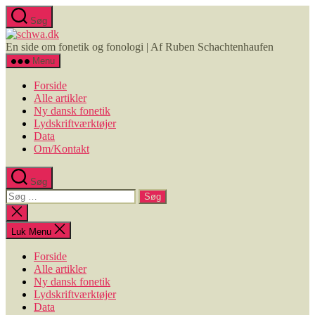
Spring
Søg
til
schwa.dk
indholdet
En side om fonetik og fonologi | Af Ruben Schachtenhaufen
Menu
Forside
Alle artikler
Ny dansk fonetik
Lydskriftværktøjer
Data
Om/Kontakt
Søg
Søg
efter:
Luk
søgning
Luk Menu
Forside
Alle artikler
Ny dansk fonetik
Lydskriftværktøjer
Data