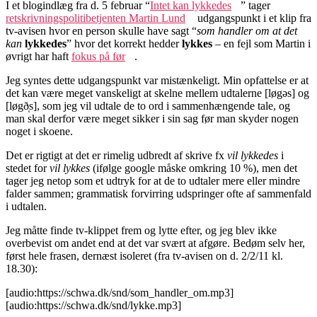
I et blogindlæg fra d. 5 februar “
Intet kan lykkedes
” tager
retskrivningspolitibetjenten Martin Lund
udgangspunkt i et klip fra
tv-avisen hvor en person skulle have sagt “
som handler om at det
kan
lykkedes
” hvor det korrekt hedder
lykkes
– en fejl som Martin i
øvrigt har haft
fokus på før
.
Jeg syntes dette udgangspunkt var mistænkeligt. Min opfattelse er at
det kan være meget vanskeligt at skelne mellem udtalerne [løgəs] og
[løgð̩s], som jeg vil udtale de to ord i sammenhængende tale, og
man skal derfor være meget sikker i sin sag før man skyder nogen
noget i skoene.
Det er rigtigt at det er rimelig udbredt af skrive fx
vil lykkedes
i
stedet for
vil lykkes
(ifølge google måske omkring 10 %), men det
tager jeg netop som et udtryk for at de to udtaler mere eller mindre
falder sammen; grammatisk forvirring udspringer ofte af sammenfald
i udtalen.
Jeg måtte finde tv-klippet frem og lytte efter, og jeg blev ikke
overbevist om andet end at det var svært at afgøre. Bedøm selv her,
først hele frasen, dernæst isoleret (fra tv-avisen on d. 2/2/11 kl.
18.30):
[audio:https://schwa.dk/snd/som_handler_om.mp3]
[audio:https://schwa.dk/snd/lykke.mp3]