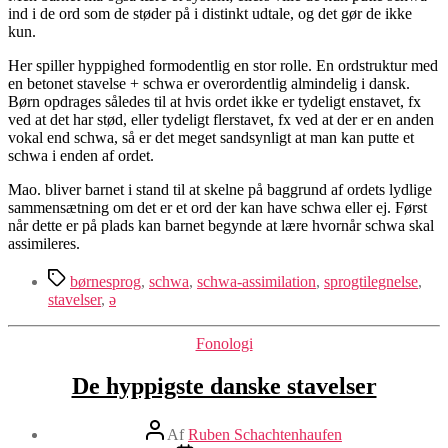
ind i de ord som de støder på i distinkt udtale, og det gør de ikke
kun.
Her spiller hyppighed formodentlig en stor rolle. En ordstruktur med
en betonet stavelse + schwa er overordentlig almindelig i dansk.
Børn opdrages således til at hvis ordet ikke er tydeligt enstavet, fx
ved at det har stød, eller tydeligt flerstavet, fx ved at der er en anden
vokal end schwa, så er det meget sandsynligt at man kan putte et
schwa i enden af ordet.
Mao. bliver barnet i stand til at skelne på baggrund af ordets lydlige
sammensætning om det er et ord der kan have schwa eller ej. Først
når dette er på plads kan barnet begynde at lære hvornår schwa skal
assimileres.
Tags
børnesprog
,
schwa
,
schwa-assimilation
,
sprogtilegnelse
,
stavelser
,
ə
Kategorier
Fonologi
De hyppigste danske stavelser
Indlægsforfatter
Af
Ruben Schachtenhaufen