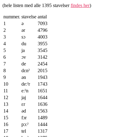
(hele listen med alle 1395 stavelser
findes her
)
nummer.
stavelse
antal
1
ə
7093
2
ər
4796
3
sɔ
4003
4
du
3955
5
ja
3545
6
ɔv
3142
7
de
2454
8
dɛnˀ
2015
9
ən
1943
10
deːˀr
1743
11
eːˀn
1651
12
jaj
1644
13
ɛr
1636
14
əd
1563
15
fɔr
1489
16
pɔːˀ
1444
17
tel
1317