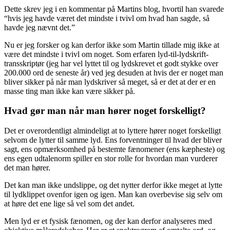
Dette skrev jeg i en kommentar på Martins blog, hvortil han svarede
“hvis jeg havde været det mindste i tvivl om hvad han sagde, så
havde jeg nævnt det.”
Nu er jeg forsker og kan derfor ikke som Martin tillade mig ikke at
være det mindste i tvivl om noget. Som erfaren lyd-til-lydskrift-
transskriptør (jeg har vel lyttet til og lydskrevet et godt stykke over
200.000 ord de seneste år) ved jeg desuden at hvis der er noget man
bliver sikker på når man lydskriver så meget, så er det at der er en
masse ting man ikke kan være sikker på.
Hvad gør man når man hører noget forskelligt?
Det er overordentligt almindeligt at to lyttere hører noget forskelligt
selvom de lytter til samme lyd. Ens forventninger til hvad der bliver
sagt, ens opmærksomhed på bestemte fænomener (ens kæpheste) og
ens egen udtalenorm spiller en stor rolle for hvordan man vurderer
det man hører.
Det kan man ikke undslippe, og det nytter derfor ikke meget at lytte
til lydklippet ovenfor igen og igen. Man kan overbevise sig selv om
at høre det ene lige så vel som det andet.
Men lyd er et fysisk fænomen, og der kan derfor analyseres med