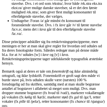
stavelse. Dvs. i et ord som /ekstra/, hvor både /ek.stra eks.tra
ekst.ra/ giver mulige danske stavelser, så er det den første
mulighed /ek.stra/, som giver flest muligt konsonanter til
efterfølgende stavelse, der vælges.
Undtagelse: Foran /ə/ går mindst én konsonant til
foranstående stavelse. Dvs. i fx
lave
går /v/ til første stavelse
/la:v.ə/, mens det i
lava
går til den efterfølgende stavelse
/la:.va/.
Disse principper adskiller sig fra retskrivningsprincipperne, men
meningen er her at man skal give regler for hvordan ord udtales ud
fra deres fonologiske form. Således redegør man på denne måde
bl.a. for at /v/ udtales [w] i
lave
og [v] i
lava
.
Retskrivningsprincipperne tager udelukkende typografisk æstetiske
hensyn.
Bemærk også at deres er tale om
fonemskrift
og ikke almindelig
ortografi, og ikke lydskrift. Fonemskrift er groft sagt den måde vi
burde stave på, hvis udtalen skulle være (næsten) 100 %
forudsigelig ud fra skriften, samtidig med at man skulle begrænse
antallet af bogstaver i alfabetet så meget som muligt. Dvs. man
dropper stumme bogstaver (fx
hvad
til /vad/), markerer vokallængde
på vokalen (fx
kølig
til /kø:li/, markerer stød (fx
gal
til /ga:ˀl, retter
vokaler (fx
pille
til /pelə/), retter konsonanter (fx
chance
til /sjangsə/)
osv.