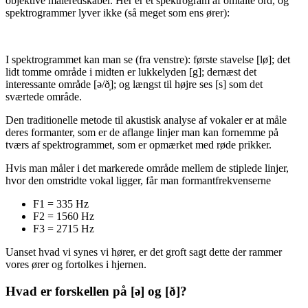
objektive måleredskaber. Her er et spektrogram af omtalte ord, og
spektrogrammer lyver ikke (så meget som ens ører):
I spektrogrammet kan man se (fra venstre): første stavelse [lø]; det
lidt tomme område i midten er lukkelyden [g]; dernæst det
interessante område [ə/ð̩]; og længst til højre ses [s] som det
sværtede område.
Den traditionelle metode til akustisk analyse af vokaler er at måle
deres formanter, som er de aflange linjer man kan fornemme på
tværs af spektrogrammet, som er opmærket med røde prikker.
Hvis man måler i det markerede område mellem de stiplede linjer,
hvor den omstridte vokal ligger, får man formantfrekvenserne
F1 = 335 Hz
F2 = 1560 Hz
F3 = 2715 Hz
Uanset hvad vi synes vi hører, er det groft sagt dette der rammer
vores ører og fortolkes i hjernen.
Hvad er forskellen på [ə] og [ð]?