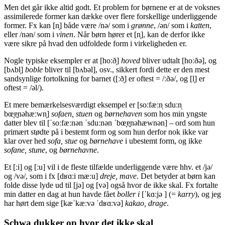
Men det går ikke altid godt. Et problem for børnene er at de voksnes
assimilerede former kan dække over flere forskellige underliggende
former. Fx kan [n̩] både være /nə/ som i
grønne
, /ən/ som i
katten
,
eller /nən/ som i
vinen
. Når børn hører et [n̩], kan de derfor ikke
være sikre på hvad den udfoldede form i virkeligheden er.
Nogle typiske eksempler er at [hoːð̩]
hoved
bliver udtalt [hoːðə], og
[bʌbl̩]
boble
bliver til [bʌbəl], osv., sikkert fordi dette er den mest
sandsynlige fortolkning for barnet ([ːð̩] er oftest = /ːðə/, og [l̩] er
oftest = /əl/).
Et mere bemærkelsesværdigt eksempel er [soːfæːn̩ sduːn̩
bœ̞ɐ̯nəhæːwn̩]
sofaen, stuen
og
børnehaven
som hos min yngste
datter blev til [ˈsoːfæːnən ˈsduːnən ˈbœ̞ɐ̯nəhæwnən] – ord som hun
primært stødte på i bestemt form og som hun derfor nok ikke var
klar over hed
sofa, stue
og
børnehave
i ubestemt form, og ikke
sofane, stune
, og
børnehavne
.
Et [ːi] og [ːu] vil i de fleste tilfælde underliggende være hhv. et /jə/
og /və/, som i fx [dʁɑːi mæːu]
dreje, mave
. Det betyder at børn kan
folde disse lyde ud til [jə] og [və] også hvor de ikke skal. Fx fortalte
min datter en dag at hun havde fået
boller i
[ˈkɑːjə ] (=
karry
), og jeg
har hørt dem sige [kæˈkæːvə ˈdʁɑːvə]
kakao, drage
.
Schwa dukker op hvor det ikke skal