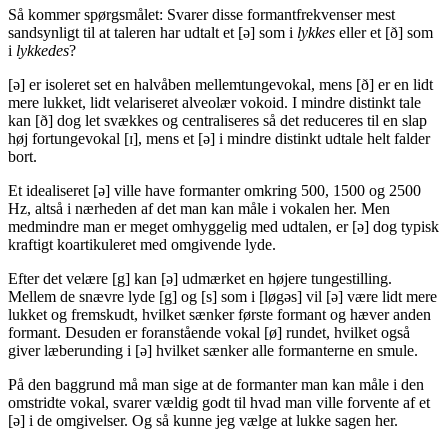
Så kommer spørgsmålet: Svarer disse formantfrekvenser mest
sandsynligt til at taleren har udtalt et [ə] som i
lykkes
eller et [ð] som
i
lykkedes
?
[ə] er isoleret set en halvåben mellemtungevokal, mens [ð] er en lidt
mere lukket, lidt velariseret alveolær vokoid. I mindre distinkt tale
kan [ð] dog let svækkes og centraliseres så det reduceres til en slap
høj fortungevokal [ɪ], mens et [ə] i mindre distinkt udtale helt falder
bort.
Et idealiseret [ə] ville have formanter omkring 500, 1500 og 2500
Hz, altså i nærheden af det man kan måle i vokalen her. Men
medmindre man er meget omhyggelig med udtalen, er [ə] dog typisk
kraftigt koartikuleret med omgivende lyde.
Efter det velære [g] kan [ə] udmærket en højere tungestilling.
Mellem de snævre lyde [g] og [s] som i [løgəs] vil [ə] være lidt mere
lukket og fremskudt, hvilket sænker første formant og hæver anden
formant. Desuden er foranstående vokal [ø] rundet, hvilket også
giver læberunding i [ə] hvilket sænker alle formanterne en smule.
På den baggrund må man sige at de formanter man kan måle i den
omstridte vokal, svarer vældig godt til hvad man ville forvente af et
[ə] i de omgivelser. Og så kunne jeg vælge at lukke sagen her.