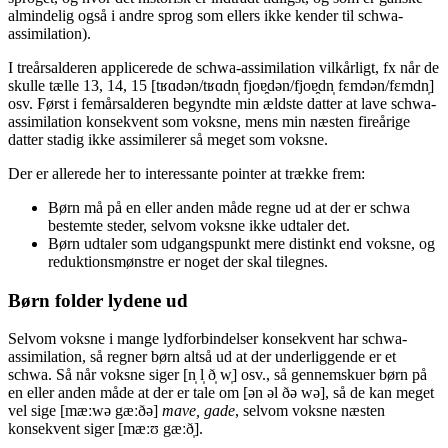
almindelig også i andre sprog som ellers ikke kender til schwa-
assimilation).
I treårsalderen applicerede de schwa-assimilation vilkårligt, fx når de
skulle tælle 13, 14, 15 [tʁɑdən/tʁɑdn̩ fjoɐ̯dən/fjoɐ̯dn̩ fɛmdən/fɛmdn̩]
osv. Først i femårsalderen begyndte min ældste datter at lave schwa-
assimilation konsekvent som voksne, mens min næsten fireårige
datter stadig ikke assimilerer så meget som voksne.
Der er allerede her to interessante pointer at trække frem:
Børn må på en eller anden måde regne ud at der er schwa
bestemte steder, selvom voksne ikke udtaler det.
Børn udtaler som udgangspunkt mere distinkt end voksne, og
reduktionsmønstre er noget der skal tilegnes.
Børn folder lydene ud
Selvom voksne i mange lydforbindelser konsekvent har schwa-
assimilation, så regner børn altså ud at der underliggende er et
schwa. Så når voksne siger [n̩ l̩ ð̩ w̩] osv., så gennemskuer børn på
en eller anden måde at der er tale om [ən əl ðə wə], så de kan meget
vel sige [mæːwə gæːðə]
mave, gade
, selvom voksne næsten
konsekvent siger [mæːʊ gæːð̩].