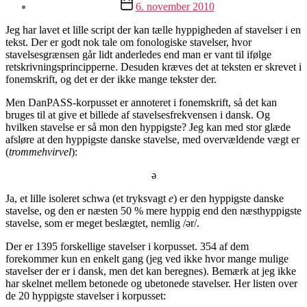
Indlægsdato
6. november 2010
Jeg har lavet et lille script der kan tælle hyppigheden af stavelser i en
tekst. Der er godt nok tale om fonologiske stavelser, hvor
stavelsesgrænsen går lidt anderledes end man er vant til ifølge
retskrivningsprincipperne. Desuden kræves det at teksten er skrevet i
fonemskrift, og det er der ikke mange tekster der.
Men DanPASS-korpusset er annoteret i fonemskrift, så det kan
bruges til at give et billede af stavelsesfrekvensen i dansk. Og
hvilken stavelse er så mon den hyppigste? Jeg kan med stor glæde
afsløre at den hyppigste danske stavelse, med overvældende vægt er
(
trommehvirvel
):
ə
Ja, et lille isoleret schwa (et tryksvagt
e
) er den hyppigste danske
stavelse, og den er næsten 50 % mere hyppig end den næsthyppigste
stavelse, som er meget beslægtet, nemlig /ər/.
Der er 1395 forskellige stavelser i korpusset. 354 af dem
forekommer kun en enkelt gang (jeg ved ikke hvor mange mulige
stavelser der er i dansk, men det kan beregnes). Bemærk at jeg ikke
har skelnet mellem betonede og ubetonede stavelser. Her listen over
de 20 hyppigste stavelser i korpusset: