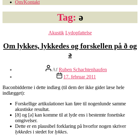
Om/Kontakt
Tag:
ə
Kategorier
Akustik
Lydopfattelse
Om lykkes, lykkedes og forskellen på ð og
ə
Indlægsforfatter
Af
Ruben Schachtenhaufen
Indlægsdato
17. februar 2011
Baconbidderne i dette indlæg (til dem der ikke gider læse hele
indlægget):
Forskellige artikulationer kan føre til nogenlunde samme
akustiske resultat.
[ð] og [ə] kan komme til at lyde ens i bestemte fonetiske
omgivelser.
Dette er en plausibel forklaring på hvorfor nogen skriver
lykkedes
i stedet for
lykkes
.