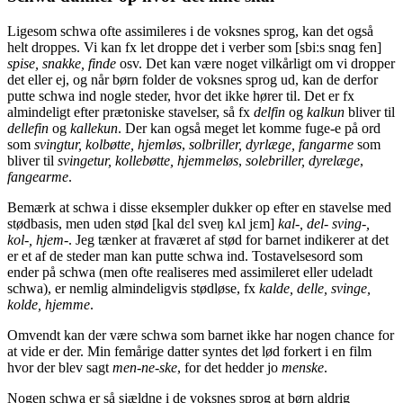
Ligesom schwa ofte assimileres i de voksnes sprog, kan det også
helt droppes. Vi kan fx let droppe det i verber som [sbiːs snɑg fen]
spise, snakke, finde
osv. Det kan være noget vilkårligt om vi dropper
det eller ej, og når børn folder de voksnes sprog ud, kan de derfor
putte schwa ind nogle steder, hvor det ikke hører til. Det er fx
almindeligt efter prætoniske stavelser, så fx
delfin
og
kalkun
bliver til
dellefin
og
kallekun
. Der kan også meget let komme fuge-e på ord
som
svingtur, kolbøtte, hjemløs
,
solbriller, dyrlæge, fangarme
som
bliver til
svingetur, kollebøtte, hjemmeløs
,
solebriller, dyrelæge
,
fangearme
.
Bemærk at schwa i disse eksempler dukker op efter en stavelse med
stødbasis, men uden stød [kal dɛl sveŋ kʌl jɛm]
kal-, del- sving-,
kol-, hjem-
. Jeg tænker at fraværet af stød for barnet indikerer at det
er et af de steder man kan putte schwa ind. Tostavelsesord som
ender på schwa (men ofte realiseres med assimileret eller udeladt
schwa), er nemlig almindeligvis stødløse, fx
kalde, delle, svinge,
kolde, hjemme
.
Omvendt kan der være schwa som barnet ikke har nogen chance for
at vide er der. Min femårige datter syntes det lød forkert i en film
hvor der blev sagt
men-ne-ske
, for det hedder jo
menske
.
Nogen schwa er så sjældne i de voksnes sprog at børn aldrig