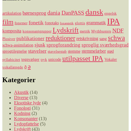
dansk
dania
DanPASS
børnesprog
artikulation
engelsk
IPA
film
fonetik
grammatik
fonotaks
fonemer
glottis
fonæstetik
Lydskrift
NDF
komposita
konsonantgrupper
metrik
Mythbusters
reduktioner
schwa
publikationer
retskrivning
sang
Plosiver
sjusk
sprogforandring
sproglig sværhedsgrad
schwa-assimilation
stavelser
stemmelæber
sprogtilegnelse
stemme
stød
stavelsestab
utilpasset IPA
tegnvælger
unicode
Vokaler
syllabicitet
tryk
ə
ð
vokallængde
Kategorier
Akustik
(14)
Diverse
(13)
Eksotiske lyde
(4)
Fonologi
(31)
Kodning
(2)
Konsonanter
(13)
Lydopfattelse
(5)
Lydskrift
(43)