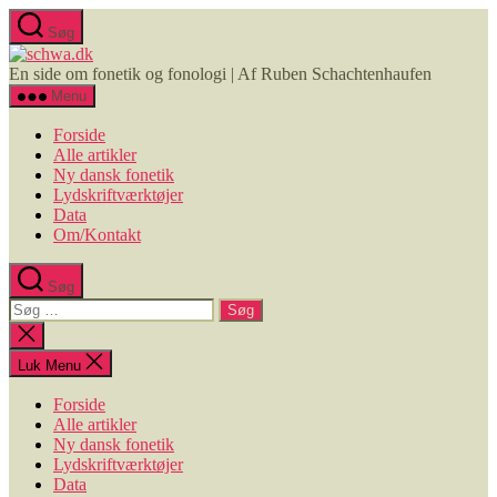
Spring
Søg
til
schwa.dk
indholdet
En side om fonetik og fonologi | Af Ruben Schachtenhaufen
Menu
Forside
Alle artikler
Ny dansk fonetik
Lydskriftværktøjer
Data
Om/Kontakt
Søg
Søg
efter:
Luk
søgning
Luk Menu
Forside
Alle artikler
Ny dansk fonetik
Lydskriftværktøjer
Data