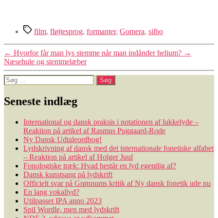
Tags
film
,
fløjtesprog
,
formanter
,
Gomera
,
silbo
←
Hvorfor får man lys stemme når man indånder helium?
→
Næsehule og stemmelæber
Søg
efter:
Seneste indlæg
International og dansk praksis i notationen af lukkelyde –
Reaktion på artikel af Rasmus Puggaard-Rode
Ny Dansk Udtaleordbog!
Lydskrivning af dansk med det internationale fonetiske alfabet
– Reaktion på artikel af Holger Juul
Fonologiske træk: Hvad består en lyd egentlig af?
Dansk kunstsang på lydskrift
Officielt svar på Grønnums kritik af Ny dansk fonetik ude nu
En lang vokallyd?
Utilpasset IPA anno 2023
Spil Wordle, men med lydskrift