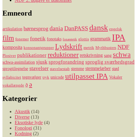
NDF 2. udgave er udkommet
Emneord
dansk
dania
DanPASS
børnesprog
artikulation
engelsk
IPA
film
fonetik
grammatik
fonotaks
fonemer
glottis
fonæstetik
Lydskrift
NDF
komposita
konsonantgrupper
metrik
Mythbusters
reduktioner
schwa
publikationer
retskrivning
sang
Plosiver
sjusk
sprogforandring
sproglig sværhedsgrad
schwa-assimilation
stavelser
stemmelæber
sprogtilegnelse
stemme
stød
stavelsestab
utilpasset IPA
tegnvælger
unicode
Vokaler
syllabicitet
tryk
ə
ð
vokallængde
Kategorier
Akustik
(14)
Diverse
(13)
Eksotiske lyde
(4)
Fonologi
(31)
Kodning
(2)