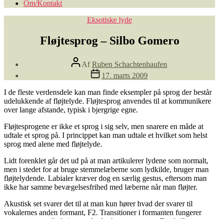
Om/Kontakt
Kategorier
Eksotiske lyde
Fløjtesprog – Silbo Gomero
Indlægsforfatter
Af
Ruben Schachtenhaufen
Indlægsdato
17. marts 2009
I de fleste verdensdele kan man finde eksempler på sprog der består
udelukkende af fløjtelyde. Fløjtesprog anvendes til at kommunikere
over lange afstande, typisk i bjergrige egne.
Fløjtesprogene er ikke et sprog i sig selv, men snarere en måde at
udtale et sprog på. I princippet kan man udtale et hvilket som helst
sprog med alene med fløjtelyde.
Lidt forenklet går det ud på at man artikulerer lydene som normalt,
men i stedet for at bruge stemmelæberne som lydkilde, bruger man
fløjtelydende. Labialer kræver dog en særlig gestus, eftersom man
ikke har samme bevægelsesfrihed med læberne når man fløjter.
Akustisk set svarer det til at man kun hører hvad der svarer til
vokalernes anden formant, F2. Transitioner i formanten fungerer